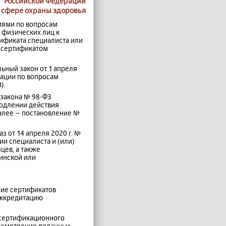
Российской Федерации
 сфере охраны здоровья
иями по вопросам
 физических лиц к
ификата специалиста или
м сертификатом
ьный закон от 1 апреля
рации по вопросам
).
 закона № 98-ФЗ
родлении действия
алее – постановление №
 от 14 апреля 2020 г. №
ии специалиста и (или)
цев, а также
инской или
ение сертификатов
аккредитацию
и сертификационного
ассмотрение поданных