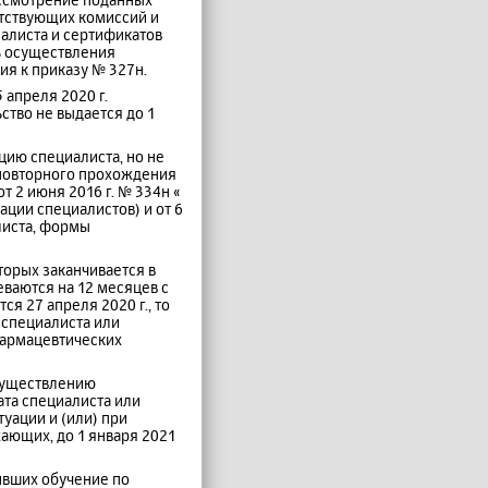
етствующих комиссий и
иалиста и сертификатов
ь осуществления
я к приказу № 327н.
 апреля 2020 г.
ство не выдается до 1
цию специалиста, но не
 повторного прохождения
 2 июня 2016 г. № 334н «
ции специалистов) и от 6
листа, формы
торых заканчивается в
еваются на 12 месяцев с
ся 27 апреля 2020 г., то
 специалиста или
фармацевтических
осуществлению
та специалиста или
уации и (или) при
ающих, до 1 января 2021
шивших обучение по