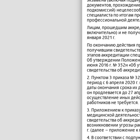
документов, прохождение
подкомиссий) нецелесообр
специалиста по итогам п
профессиональной деятел
Лицам, прошедшим аккреди
включительно) и не получ
января 2021 г.
По окончанию действия пр
получившим свидетельств
этапов аккредитации спец
Об утверждении Положени
июня 2016 г. № 352н «Об 
свидетельства об аккреди
2. Пунктом 3 приказа № 3
период с 6 апреля 2020 г
даты окончания срока их д
он продлевается до 27 ап
осуществление иных дейс
работников не требуется.
3. Приложением к приказ
медицинской деятельност
свидетельства об аккреди
возникновении угрозы ра
г. (далее – приложение к 
4. В соответствии с подп