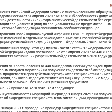
в
анения Российской Федерации в связи с многочисленными обращен
рава России от 14 апреля 2020 г. № 327н «Об особенностях допуска
ой деятельности и (или) фармацевтической деятельности без серт
итации специалиста и (или) по специальностям, не предусмотренны
льством об аккредитации специалиста» сообщает следующее.
странения новой коронавирусной инфекции COVID-19 принят Федерал
ении изменений в отдельные законодательные акты Российской Феде
ации чрезвычайных ситуаций» (далее – Федеральный закон № 98-ФЗ
ановленных подпунктом «д» пункта 2 части 1 статьи 17 Федерального
й Федерации издано постановление от 3 апреля 2020 г. № 440 «О п
нностях в отношении разрешительной деятельности в 2020 году» (д
ения № 9 постановления № 440 Минздравом России утвержден приказ
оторым вводится мораторий на получение свидетельств об аккредитац
, продлевается срок действия сертификатов специалиста на 12 меся
словия, при которых допуск физических лиц к осуществлению медиц
ьности возможен без наличия указанных документов.
ожений приказа № 327н поясняем следующее.
27н устанавливается мораторий на срок до 1 января 2021 г. на получ
ств об аккредитации специалиста, в том числе лицами, прошедшими 
 1 января 2021 г. проведение процедур аккредитации специалистов 
у заявления и документов для прохождения указанных процедур, р