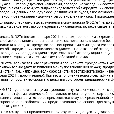
 указанных процедур специалистами, проведение заседаний соотв
азно в связи с тем, что выдача свидетельств об аккредитации спец
роведения данных процедур осуществляться не будет, а возможност
ьности без указанных документов установлена пунктом 1 приложени
тацию специалиста до вступления в силу приказа № 327н (т.е. до 25
ившим свидетельство об аккредитации специалиста, такое свидетель
иказа № 327н (после 1 января 2021 г.) лицам, прошедшим аккредита
о об аккредитации специалиста, такие свидетельства выдаются без
иалиста в порядке, предусмотренном приказами Минздрава России от
я об аккредитации специалистов» (далее – Положение об аккредита
утверждении порядка выдачи свидетельства об аккредитации специа
тации специалиста и технических требований к нему».
27н устанавливается, что сертификаты специалиста, срок действия ко
. включительно (дата вступления в силу постановления № 440), продл
ействия (т.е., например, если срок действия сертификата заканчивает
реля 2021 г. включительно). При этом получение нового сертификата
твий по продлению срока его действия со стороны медицинских и 
у № 327н установлены случаи и условия допуска физических лиц к 
и и (или) фармацевтической деятельности без получения сертифика
тации специалиста, которые применяются в случае чрезвычайной сит
спространения заболевания, представляющего опасность для окруж
приказу № 327н).
унктом «а» пункта 1 приложения к приказу № 327н допуск лиц, завер