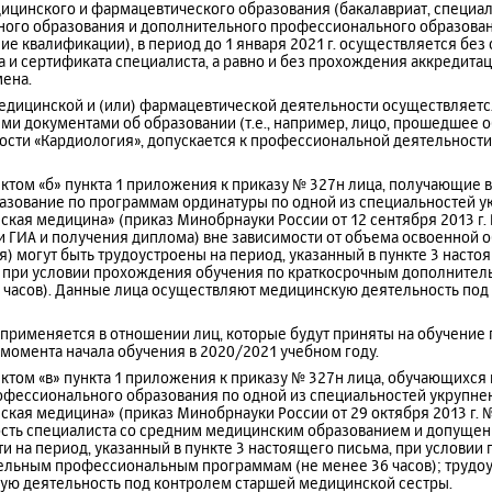
цинского и фармацевтического образования (бакалавриат, специали
ного образования и дополнительного профессионального образова
е квалификации), в период до 1 января 2021 г. осуществляется без 
 и сертификата специалиста, а равно и без прохождения аккредитац
ена.
медицинской и (или) фармацевтической деятельности осуществляетс
ыми документами об образовании (т.е., например, лицо, прошедшее 
ости «Кардиология», допускается к профессиональной деятельности
унктом «б» пункта 1 приложения к приказу № 327н лица, получающие
зование по программам ординатуры по одной из специальностей у
кая медицина» (приказ Минобрнауки России от 12 сентября 2013 г.
ачи ГИА и получения диплома) вне зависимости от объема освоенной 
) могут быть трудоустроены на период, указанный в пункте 3 настоя
а при условии прохождения обучения по краткосрочным дополнит
 часов). Данные лица осуществляют медицинскую деятельность под
 применяется в отношении лиц, которые будут приняты на обучение
с момента начала обучения в 2020/2021 учебном году.
унктом «в» пункта 1 приложения к приказу № 327н лица, обучающихся
фессионального образования по одной из специальностей укрупне
кая медицина» (приказ Минобрнауки России от 29 октября 2013 г. №
сть специалиста со средним медицинским образованием и допуще
и на период, указанный в пункте 3 настоящего письма, при условии
льным профессиональным программам (не менее 36 часов); трудоу
ю деятельность под контролем старшей медицинской сестры.