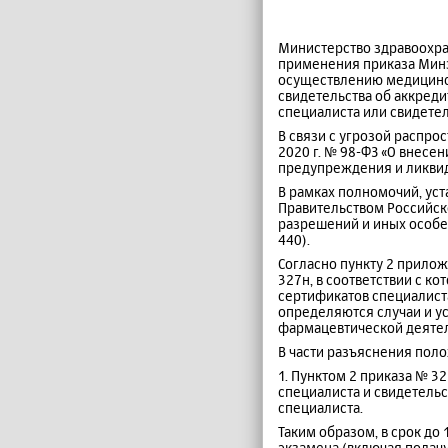
Министерство здравоохр
применения приказа Минзд
осуществлению медицинск
свидетельства об аккред
специалиста или свидете
В связи с угрозой распро
2020 г. № 98-ФЗ «О внес
предупреждения и ликвид
В рамках полномочий, уст
Правительством Российско
разрешений и иных особе
440).
Согласно пункту 2 прилож
327н, в соответствии с к
сертификатов специалиста
определяются случаи и у
фармацевтической деятел
В части разъяснения пол
1. Пунктом 2 приказа № 3
специалиста и свидетель
специалиста.
Таким образом, в срок до
экзамена (включая подач