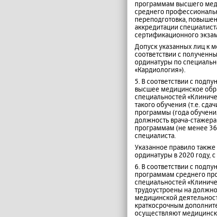
программам высшего меди
среднего профессиональ
переподготовка, повышени
аккредитации специалиста
сертификационного экзам
Допуск указанных лиц к 
соответствии с полученн
ординатуры по специальн
«Кардиология»).
5. В соответствии с подп
высшее медицинское обра
специальностей «Клиничес
такого обучения (т.е. сд
программы (года обучения
должность врача-стажер
программам (не менее 36
специалиста.
Указанное правило также
ординатуры в 2020 году, 
6. В соответствии с подп
программам среднего про
специальностей «Клиничес
трудоустроены на должно
медицинской деятельност
краткосрочным дополните
осуществляют медицинску