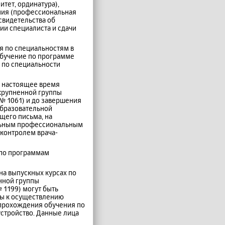
тет, ординатура),
ния (профессиональная
свидетельства об
ии специалиста и сдачи
я по специальностям в
обучение по программе
 по специальности
 в настоящее время
крупненной группы
 № 1061) и до завершения
образовательной
щего письма, на
ельным профессиональным
 контролем врача-
 по программам
 на выпускных курсах по
нной группы
 1199) могут быть
ны к осуществлению
 прохождения обучения по
стройство. Данные лица