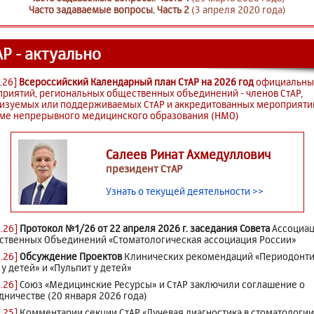
Часто задаваемые вопросы. Часть 2
(3 апреля 2020 года)
АР - актуально
.26]
Всероссийский Календарный план СтАР на 2026 год
официальны
риятий, региональных общественных объединений - членов СтАР,
изуемых или поддерживаемых СтАР и аккредитованных мероприяти
ме непрерывного медицинского образования (НМО)
Салеев Ринат Ахмедуллович
президент СтАР
Узнать о текущей деятельности >>
7.26]
Протокол №1/26 от 22 апреля 2026 г. заседания Совета
Ассоциа
твенных Объединений «Стоматологическая ассоциация России»
5.26]
Обсуждение Проектов
Клинических рекомендаций «Периодонти
 у детей» и «Пульпит у детей»
1.26]
Союз «Медицинские Ресурсы» и СтАР заключили соглашение о
дничестве (20 января 2026 года)
7.25]
Комментарии секции СтАР «Лучевая диагностика в стоматологии