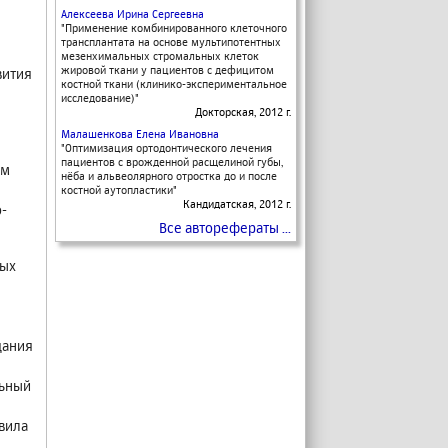
Алексеева Ирина Сергеевна
"
Применение комбинированного клеточного
трансплантата на основе мультипотентных
мезенхимальных стромальных клеток
жировой ткани у пациентов с дефицитом
вития
костной ткани (клинико-экспериментальное
исследование)
"
Докторская, 2012 г.
Малашенкова Елена Ивановна
"
Оптимизация ортодонтического лечения
пациентов с врожденной расщелиной губы,
ым
нёба и альвеолярного отростка до и после
костной аутопластики
"
Кандидатская, 2012 г.
-
Все авторефераты ...
ных
дания
льный
вила