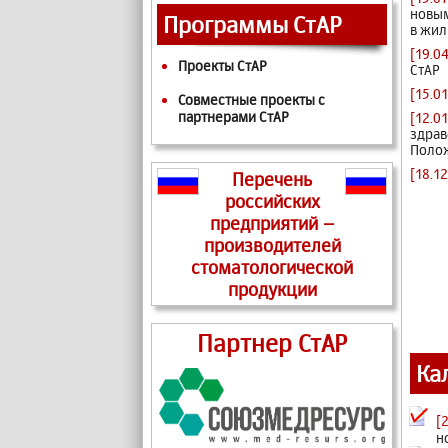
новым
Программы СтАР
в жил
[19.0
Проекты СтАР
СтАР
[15.0
Совместные проекты с
партнерами СтАР
[12.0
здрав
Полож
[18.12
Перечень
российских
предприятий –
производителей
стоматологической
продукции
Партнер СтАР
Ка
[
н