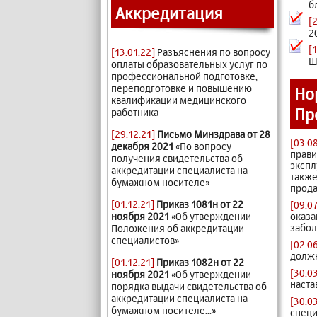
б
Аккредитация
[
2
[
[13.01.22]
Разъяснения по вопросу
Ш
оплаты образовательных услуг по
профессиональной подготовке,
переподготовке и повышению
Но
квалификации медицинского
Пр
работника
[29.12.21]
Письмо Минздрава от 28
[03.0
декабря 2021
«По вопросу
прави
получения свидетельства об
экспл
аккредитации специалиста на
также
бумажном носителе»
прода
[01.12.21]
Приказ 1081н от 22
[09.0
оказа
ноября 2021
«Об утверждении
забол
Положения об аккредитации
специалистов»
[02.0
должн
[01.12.21]
Приказ 1082н от 22
[30.0
ноября 2021
«Об утверждении
наста
порядка выдачи свидетельства об
аккредитации специалиста на
[30.0
бумажном носителе...»
специ