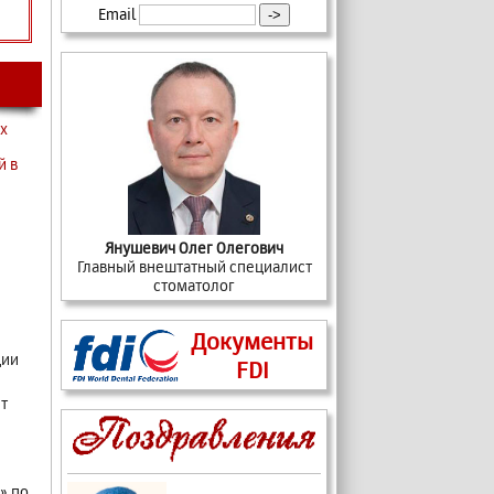
Email
х
й в
Янушевич Олег Олегович
Главный внештатный специалист
стоматолог
Документы
ции
FDI
т
» по