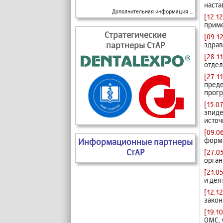
наста
Дополнительная информация ...
[12.12
прим
Стратегические
[09.12
партнеры СтАР
здрав
[28.11
отдел
[27.11
преде
прог
[15.07
эпиде
источ
[09.0
форм 
Информационные партнеры
СтАР
[27.0
орга
[21.05
и дея
[12.12
закон
[19.10
ОМС, 