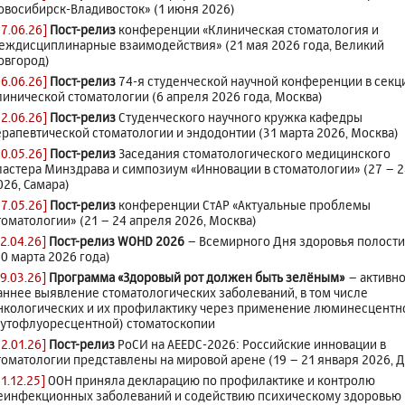
овосибирск-Владивосток» (1 июня 2026)
07.06.26]
Пост-релиз
конференции «Клиническая стоматология и
еждисциплинарные взаимодействия» (21 мая 2026 года, Великий
овгород)
06.06.26]
Пост-релиз
74-я студенческой научной конференции в секц
линической стоматологии (6 апреля 2026 года, Москва)
02.06.26]
Пост-релиз
Студенческого научного кружка кафедры
ерапевтической стоматологии и эндодонтии (31 марта 2026, Москва)
30.05.26]
Пост-релиз
Заседания стоматологического медицинского
ластера Минздрава и симпозиум «Инновации в стоматологии» (27 – 2
026, Самара)
07.05.26]
Пост-релиз
конференции СтАР «Актуальные проблемы
томатологии» (21 – 24 апреля 2026, Москва)
12.04.26]
Пост-релиз WOHD 2026
– Всемирного Дня здоровья полости
20 марта 2026 года)
19.03.26]
Программа «Здоровый рот должен быть зелёным»
– активн
аннее выявление стоматологических заболеваний, в том числе
нкологических и их профилактику через применение люминесцентн
аутофлуоресцентной) стоматоскопии
22.01.26]
Пост-релиз
РоСИ на AEEDC-2026: Российские инновации в
томатологии представлены на мировой арене (19 – 21 января 2026, 
21.12.25]
ООН приняла декларацию по профилактике и контролю
еинфекционных заболеваний и содействию психическому здоровью 