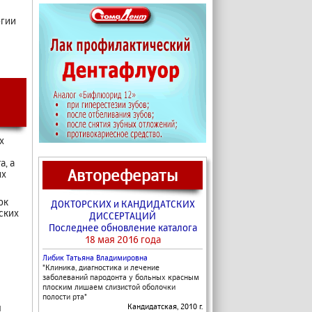
огии
х
, а
Авторефераты
их
ок
ДОКТОРСКИХ и КАНДИДАТСКИХ
ских
ДИССЕРТАЦИЙ
Последнее обновление каталога
18 мая 2016 года
Либик Татьяна Владимировна
"
Клиника, диагностика и лечение
заболеваний пародонта у больных красным
плоским лишаем слизистой оболочки
полости рта
"
я
Кандидатская, 2010 г.