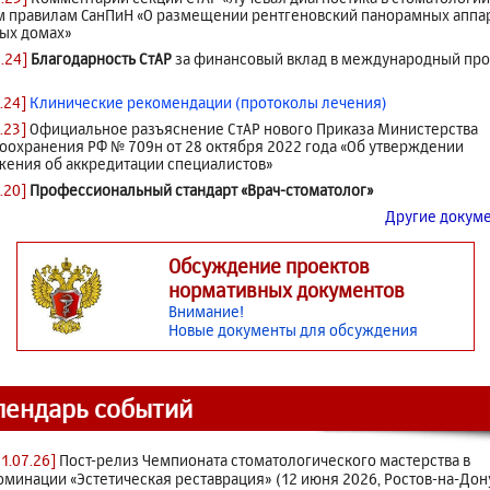
 правилам СанПиН «О размещении рентгеновский панорамных аппа
ых домах»
4.24]
Благодарность СтАР
за финансовый вклад в международный про
1.24]
Клинические рекомендации (протоколы лечения)
1.23]
Официальное разъяснение СтАР нового Приказа Министерства
оохранения РФ № 709н от 28 октября 2022 года «Об утверждении
ения об аккредитации специалистов»
.20]
Профессиональный стандарт «Врач-стоматолог»
Другие докумен
Обсуждение проектов
нормативных документов
Внимание!
Новые документы для обсуждения
лендарь событий
21.07.26]
Пост-релиз Чемпионата стоматологического мастерства в
оминации «Эстетическая реставрация» (12 июня 2026, Ростов-на-Дон