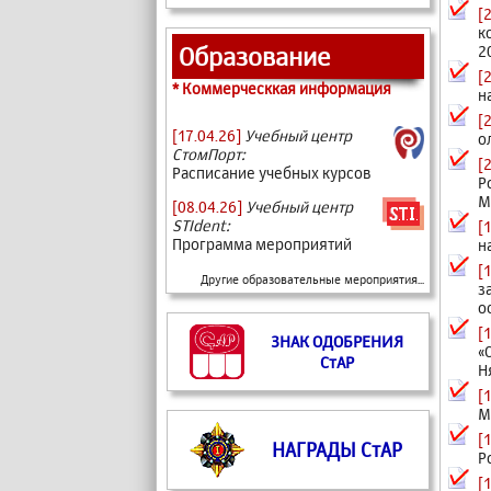
[
к
Образование
2
[
* Коммерческкая информация
н
[
[17.04.26]
Учебный центр
о
СтомПорт:
[
Расписание учебных курсов
Р
М
[08.04.26]
Учебный центр
STIdent:
[
Программа мероприятий
н
[
Другие образовательные мероприятия...
з
о
[
ЗНАК ОДОБРЕНИЯ
«
СтАР
Н
[
М
[
НАГРАДЫ СтАР
Р
[