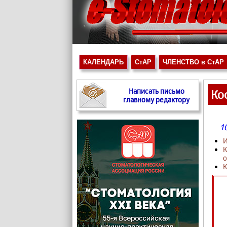
КАЛЕНДАРЬ
СтАР
ЧЛЕНСТВО в СтАР
Написать письмо
Ко
главному редактору
10
И
К
о
К