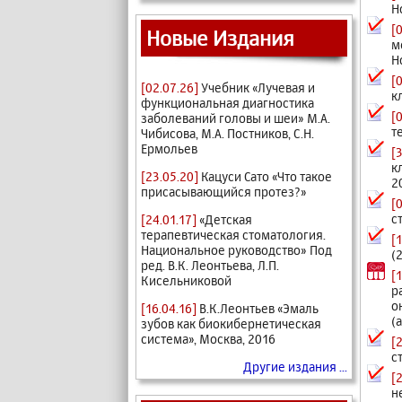
Н
[
Новые Издания
м
Н
[
[02.07.26]
Учебник «Лучевая и
к
функциональная диагностика
[
заболеваний головы и шеи» М.А.
т
Чибисова, М.А. Постников, С.Н.
Ермольев
[
к
[23.05.20]
Кацуси Сато «Что такое
2
присасывающийся протез?»
[
с
[24.01.17]
«Детская
терапевтическая стоматология.
[
Национальное руководство» Под
(
ред. В.К. Леонтьева, Л.П.
[
Кисельниковой
р
о
[16.04.16]
В.К.Леонтьев «Эмаль
(
зубов как биокибернетическая
система», Москва, 2016
[
с
Другие издания ...
[
н