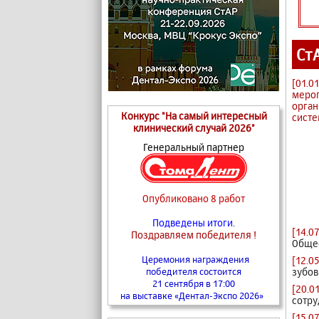
Ст
[01.01
мероп
орган
Конкурс "На самый интересный
систе
клинический случай 2026"
Генеральный партнер
Опубликовано 8 работ
Подведены итоги.
[14.0
Поздравляем победителя !
Общес
Церемония награждения
[12.0
зубов
победителя состоится
21 сентября в 17:00
[20.0
на выставке «Дентал-Экспо 2026»
сотру
[15.0