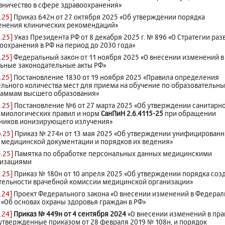
вничество в сфере здравоохранения»
.25]
Приказ 642н от 27 октября 2025 «Об утверждении порядка
енения клинических рекомендаций»
.25]
Указ Президента РФ от 8 декабря 2025 г. № 896 «О Стратегии раз
оохранения в РФ на период до 2030 года»
.25]
Федеральный закон от 11 ноября 2025 «О внесении изменений в
ьные законодательные акты РФ»
.25]
Постановление 1830 от 19 ноября 2025 «Правила определения
льного количества мест для приема на обучение по образовательн
раммам высшего образования»
.25]
Постановление №6 от 27 марта 2025 «Об утверждении санитарно
миологических правил и норм
СанПиН 2.6.4115-25
при обращении
ников ионизирующего излучения»
6.25]
Приказ № 274н от 13 мая 2025 «Об утверждении унифицирован
медицинской документации и порядков их ведения»
5.25]
Памятка по обработке персональных данных медицинскими
низациями
.25]
Приказ № 180н от 10 апреля 2025 «Об утверждении порядка соз
тельности врачебной комиссии медицинской организации»
.24]
Проект Федерального закона «О внесении изменений в Федера
 «Об основах охраны здоровья граждан в РФ»
.24]
Приказ № 449н от 4 сентября 2024
«О внесении изменений в пра
утвержденные приказом от 28 февраля 2019 № 108н, и порядок