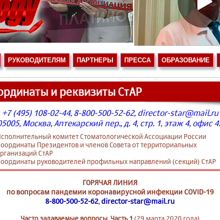
РУКОВОДИТЕЛЯМ
ПАРТНЕРЫ
ПРЕССА
ОБРАЗОВАНИЕ
ординаты и реквизиты СтАР
+7 (495) 108-02-44, 8-800-500-52-62,
director-star@mail.ru
5005, Москва, Аптекарский пер., д. 4, стр. 1, этаж 4, офис 
сполнительный комитет Стоматологической Ассоциации России
оординаты Президентов и членов Совета от территориальных
рганизаций СтАР
оординаты руководителей профильных направлений (секций) СтАР
ГОРЯЧАЯ ЛИНИЯ
по вопросам пандемии коронавирусной инфекции COVID-19
8-800-500-52-62
,
director-star@mail.ru
Часто задаваемые вопросы. Часть 1
(29 марта 2020 года)