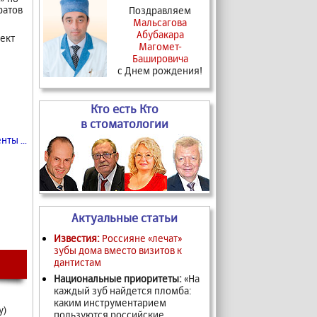
ратов
Поздравляем
Мальсагова
Абубакара
ект
Магомет-
Башировича
с Днем рождения!
Кто есть Кто
в стоматологии
ты ...
Актуальные статьи
Известия:
Россияне «лечат»
зубы дома вместо визитов к
дантистам
Национальные приоритеты:
«На
каждый зуб найдется пломба:
каким инструментарием
у)
пользуются российские