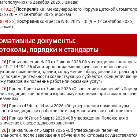
лагополучию (16 декабря 2025, Женева)
21.10.25]
Пост-релиз
XIII Международного Форума Детской Стоматол
025 (20 – 21 сентября 2025, Москва)
18.09.25]
Пост-релиз
конгресса WDC 2025 FDI (9 – 12 сентября 2025,
анхай)
рмативные документы:
отоколы, порядки и стандарты
8.26]
Постановление № 20 от 2 июня 2026 Об утверждении санитарны
л СП 2.1.4284-26 «Санитарно-эпидемиологические требования к
уатации помещений, зданий, сооружений, оборудования и транспорта
 условиям деятельности хозяйствующих субъектов, осуществляющ
жу товаров, выполнение работ или оказание услуг»
7.26]
Проект Приказа от 7 июля 2026 «О внесении изменений в Поряд
ния медицинской помощи взрослому населению при стоматологиче
еваниях»
6.26]
Приказ 434н от 14 мая 2026 «Об утверждении номенклатуры
остей медицинских работников и фармацевтических работников»
3.26]
Приказ 167н от 5 марта 2026 «Об утверждении Положения о
вничестве в сфере здравоохранения»
3.26]
Приказ 166н от 5 марта 2026 «Об утверждении перечня
альностей, после завершения обучения по которым осуществляетс