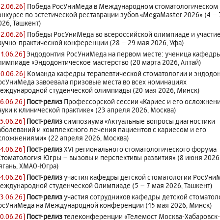
22.06.26]
Победа РосУниМеда в Международном стоматологическом
онкурсе по эстетической реставрации зубов «MegaMaster 2026» (4 – 
026, Ташкент)
22.06.26]
Победы РосУниМеда во всероссийской олимпиаде и участие
аучно-практической конференции (28 – 29 мая 2026, Уфа)
21.06.26]
Эндодонтия РосУниМеда на первом месте: ученица кафедры
лимпиаде «Эндодонтическое мастерство (20 марта 2026, Алтай)
20.06.26]
Команда кафедры терапевтической стоматологии и эндодо
осУниМеда завоевала призовые места во всех номинациях
еждународной студенческой олимпиады (20 мая 2026, Минск)
16.06.26]
Пост-релиз
Профессорской сессии «Кариес и его осложнени
ауки к клинической практике» (23 апреля 2026, Москва)
15.06.26]
Пост-релиз
симпозиума «Актуальные вопросы диагностики
аболеваний и комплексного лечения пациентов с кариесом и его
сложнениями» (22 апреля 2026, Москва)
14.06.26]
Пост-релиз
XVI регионального стоматологического форума
Стоматология Югры – вызовы и перспективы развития» (8 июня 2026
ягань, ХМАО-Югра)
14.06.26]
Пост-релиз
участия кафедры детской стоматологии РосУни
еждународной студенческой Олимпиаде (5 – 7 мая 2026, Ташкент)
13.06.26]
Пост-релиз
участия сотрудников кафедры детской стоматол
осУниМеда на Международной конференции (15 мая 2026, Минск)
10.06.26]
Пост-релиз
телеконференции «Телемост Москва-Хабаровск-