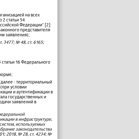
ганизацией на всех
 2 статьи 54
оссийской Федерации" [2]
 законного представителя
им заявления);
 3477; № 48, ст. 6165;
5 статьи 16 Федерального
форме;
(далее - территориальный
(при условии
кации и аутентификации в
тала государственных и
одачи заявлений в
 федеральной
икации в инфраструктуре,
систем, используемых
обрание законодательства
01; 2018, № 28, ст. 4234; №