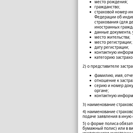
место рождения;
гражданство;
страховой номер ин
Федерации об инди
страхования (для д
иностранных гражда
данные документа,
место жительства;
место регистрации;
дату регистрации;
контактную инфор
категорию застрахо
2) о представителе застр
фамилию, имя, отче
отношение к застра
серию и номер доку
органе;
контактную инфор
3) наименование страхов
4) наименование страхово
подаче заявления в иную
5) о форме полиса обязат
бумажный полис) или в в
исключением иностранны