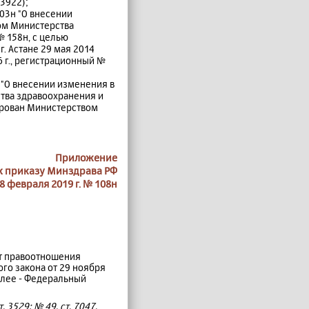
3922);
03н "О внесении
ом Министерства
№ 158н, с целью
. Астане 29 мая 2014
 г., регистрационный №
 "О внесении изменения в
тва здравоохранения и
рирован Министерством
Приложение
к приказу Минздрава РФ
28 февраля 2019 г. № 108н
ют правоотношения
го закона от 29 ноября
алее - Федеральный
 3529; № 49, ст. 7047,