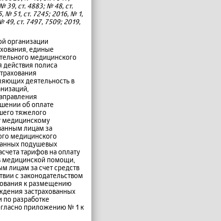
№ 39, ст. 4883; № 48, ст.
, № 51, ст. 7245; 2016, № 1,
 № 49, ст. 7497, 7509; 2019,
ой организации
ахования, единые
ательного медицинского
я действия полиса
страхования
ляющих деятельность в
анизаций,
направления
шении об оплате
шего тяжелого
у медицинскому
ванным лицам за
ного медицинского
ванных подушевых
счета тарифов на оплату
в медицинской помощи,
м лицам за счет средств
твии с законодательством
бования к размещению
ждения застрахованных
 по разработке
огласно приложению № 1 к