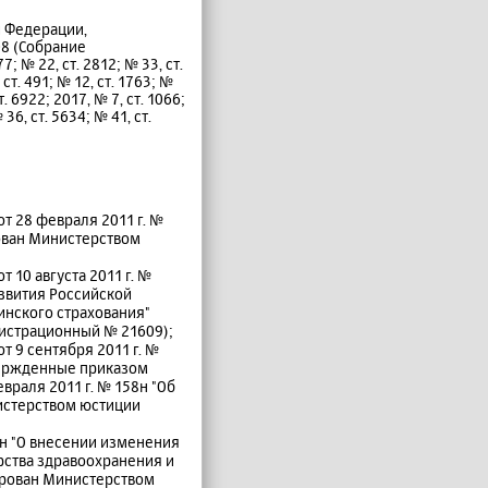
й Федерации,
08 (Собрание
; № 22, ст. 2812; № 33, ст.
 ст. 491; № 12, ст. 1763; №
т. 6922; 2017, № 7, ст. 1066;
 36, ст. 5634; № 41, ст.
т 28 февраля 2011 г. №
ован Министерством
10 августа 2011 г. №
звития Российской
инского страхования"
гистрационный № 21609);
 9 сентября 2011 г. №
вержденные приказом
раля 2011 г. № 158н "Об
истерством юстиции
0н "О внесении изменения
рства здравоохранения и
рирован Министерством