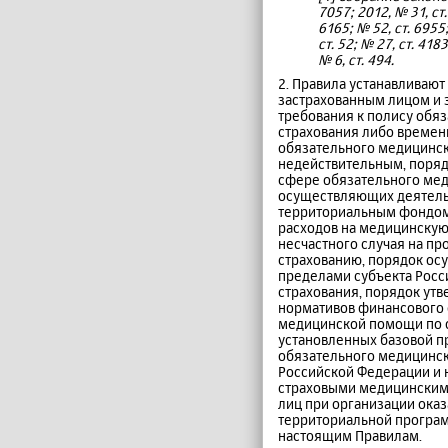
7057; 2012, № 31, ст.
6165; № 52, ст. 6955;
ст. 52; № 27, ст. 4183
№ 6, ст. 494.
2. Правила устанавливаю
застрахованным лицом и з
требования к полису обя
страхования либо времен
обязательного медицинск
недействительным, поряд
сфере обязательного мед
осуществляющих деятельн
территориальным фондом 
расходов на медицинску
несчастного случая на п
страхованию, порядок ос
пределами субъекта Росс
страхования, порядок у
нормативов финансового 
медицинской помощи по 
установленных базовой п
обязательного медицинско
Российской Федерации и 
страховыми медицинским
лиц при организации ока
территориальной програм
настоящим Правилам.