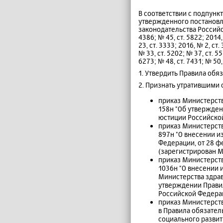
В соответствии с подпун
утвержденного постановл
законодательства Российско
4386; № 45, ст. 5822; 2014, 
23, ст. 3333; 2016, № 2, ст.
№ 33, ст. 5202; № 37, ст. 55
6273; № 48, ст. 7431; № 50,
1. Утвердить Правила об
2. Признать утратившими 
приказ Министерств
158н "Об утвержден
юстиции Российской
приказ Министерств
897н "О внесении и
Федерации, от 28 ф
(зарегистрирован М
приказ Министерств
1036н "О внесении 
Министерства здрав
утверждении Прави
Российской Федерац
приказ Министерств
в Правила обязате
социального развит