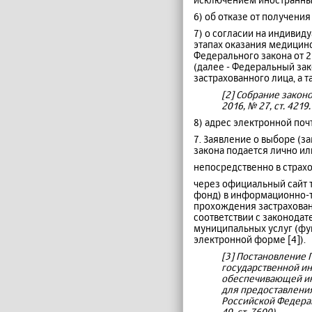
6) об отказе от получения
7) о согласии на индиви
этапах оказания медицинс
Федерального закона от 2
(далее - Федеральный зак
застрахованного лица, а 
[2] Собрание законод
2016, № 27, ст. 4219.
8) адрес электронной поч
7. Заявление о выборе (з
закона подается лично ил
непосредственно в страх
через официальный сайт 
фонд) в информационно-т
прохождения застрахован
соответствии с законодат
муниципальных услуг (фу
электронной форме [4]).
[3] Постановление 
государственной и
обеспечивающей ин
для предоставления
Российской Федерации
49, ст. 7600).