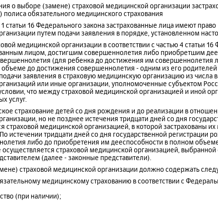
ения о выборе (замене) страховой медицинской организации застра
е) полиса обязательного медицинского страхования
ью 1 статьи 16 Федерального закона застрахованные лица имеют право
рганизации путем подачи заявления в порядке, установленном наст
ховой медицинской организации в соответствии с частью 4 статьи 16
ованным лицом, достигшим совершеннолетия либо приобретшим дее
вершеннолетия (для ребенка до достижения им совершеннолетия 
 объеме до достижения совершеннолетия - одним из его родителей
 подачи заявления в страховую медицинскую организацию из числа 
рганизаций или иные организации, уполномоченные субъектом Рос
 условии, что между страховой медицинской организацией и иной о
ых услуг.
ское страхование детей со дня рождения и до реализации в отношен
ганизации, но не позднее истечения тридцати дней со дня государ
я страховой медицинской организацией, в которой застрахованы их 
По истечении тридцати дней со дня государственной регистрации р
олетия либо до приобретения им дееспособности в полном объем
 осуществляется страховой медицинской организацией, выбранной 
ставителем (далее - законные представители).
замене) страховой медицинской организации должно содержать сле
обязательному медицинскому страхованию в соответствии с Федерал
ство (при наличии);