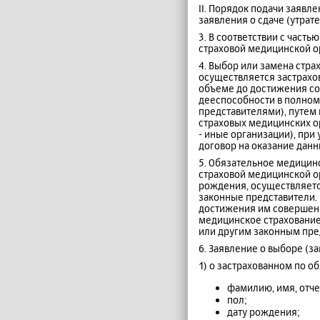
II. Порядок подачи заявл
заявления о сдаче (утрат
3. В соответствии с част
страховой медицинской о
4. Выбор или замена стра
осуществляется застрах
объеме до достижения со
дееспособности в полном
представителями), путем
страховых медицинских о
- иные организации), при
договор на оказание данн
5. Обязательное медицин
страховой медицинской ор
рождения, осуществляетс
законные представители. 
достижения им совершенн
медицинское страхование
или другим законным пред
6. Заявление о выборе (
1) о застрахованном по 
фамилию, имя, отче
пол;
дату рождения;