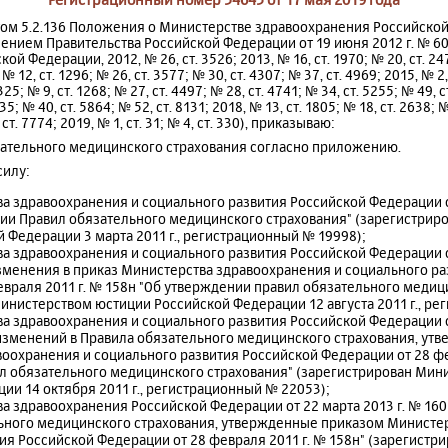
ктом 5.2.136 Положения о Министерстве здравоохранения Российско
ением Правительства Российской Федерации от 19 июня 2012 г. № 6
й Федерации, 2012, № 26, ст. 3526; 2013, № 16, ст. 1970; № 20, ст. 2477
№ 12, ст. 1296; № 26, ст. 3577; № 30, ст. 4307; № 37, ст. 4969; 2015, № 2,
 325; № 9, ст. 1268; № 27, ст. 4497; № 28, ст. 4741; № 34, ст. 5255; № 49, с
35; № 40, ст. 5864; № 52, ст. 8131; 2018, № 13, ст. 1805; № 18, ст. 2638; №
 ст. 7774; 2019, № 1, ст. 31; № 4, ст. 330), приказываю:
язательного медицинского страхования согласно приложению.
силу:
а здравоохранения и социального развития Российской Федерации о
ии Правил обязательного медицинского страхования" (зарегистрир
 Федерации 3 марта 2011 г., регистрационный № 19998);
а здравоохранения и социального развития Российской Федерации от 
зменения в приказ Министерства здравоохранения и социального ра
евраля 2011 г. № 158н "Об утверждении правил обязательного медиц
инистерством юстиции Российской Федерации 12 августа 2011 г., ре
а здравоохранения и социального развития Российской Федерации от
изменений в Правила обязательного медицинского страхования, ут
оохранения и социального развития Российской Федерации от 28 фев
л обязательного медицинского страхования" (зарегистрирован Мин
ии 14 октября 2011 г., регистрационный № 22053);
а здравоохранения Российской Федерации от 22 марта 2013 г. № 16
льного медицинского страхования, утвержденные приказом Министе
ия Российской Федерации от 28 февраля 2011 г. № 158н" (зарегист