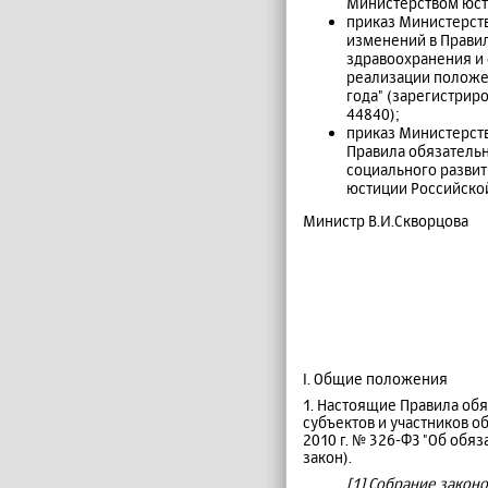
Министерством юсти
приказ Министерств
изменений в Прави
здравоохранения и 
реализации положен
года" (зарегистрир
44840);
приказ Министерств
Правила обязатель
социального развит
юстиции Российской
Министр В.И.Скворцова
I. Общие положения
1. Настоящие Правила об
субъектов и участников о
2010 г. № 326-ФЗ "Об обя
закон).
[1] Собрание законод