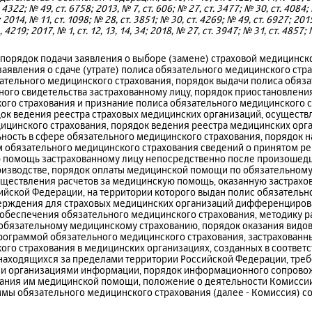
 4322; № 49, ст. 6758; 2013, № 7, ст. 606; № 27, ст. 3477; № 30, ст. 4084; 
 2014, № 11, ст. 1098; № 28, ст. 3851; № 30, ст. 4269; № 49, ст. 6927; 2015
, 4219; 2017, № 1, ст. 12, 13, 14, 34; 2018, № 27, ст. 3947; № 31, ст. 4857;
т порядок подачи заявления о выборе (замене) страховой медицинск
аявления о сдаче (утрате) полиса обязательного медицинского стр
зательного медицинского страхования, порядок выдачи полиса обяз
ного свидетельства застрахованному лицу, порядок приостановлени
ого страхования и признание полиса обязательного медицинского 
ок ведения реестра страховых медицинских организаций, осуществ
ицинского страхования, порядок ведения реестра медицинских орг
ость в сфере обязательного медицинского страхования, порядок 
обязательного медицинского страхования сведений о принятом ре
ю помощь застрахованному лицу непосредственно после произошед
роизводстве, порядок оплаты медицинской помощи по обязательном
уществления расчетов за медицинскую помощь, оказанную застрахо
ийской Федерации, на территории которого выдан полис обязатель
тверждения для страховых медицинских организаций дифференциро
обеспечения обязательного медицинского страхования, методику ра
обязательному медицинскому страхованию, порядок оказания видо
рограммой обязательного медицинского страхования, застрахованны
го страхования в медицинских организациях, созданных в соответс
находящихся за пределами территории Российской Федерации, тре
и организациями информации, порядок информационного сопрово
зания им медицинской помощи, положение о деятельности Комиссии
мы обязательного медицинского страхования (далее - Комиссия) с