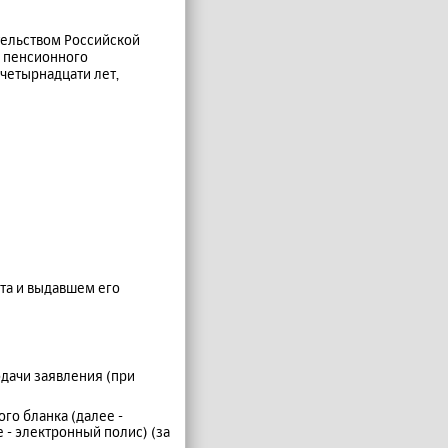
тельством Российской
о пенсионного
четырнадцати лет,
та и выдавшем его
одачи заявления (при
го бланка (далее -
- электронный полис) (за