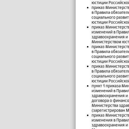
юстиции Российской
приказ Министерств
в Правила обязате
социального развит
юстиции Российской
приказ Министерств
изменений в Прави
здравоохранения и 
Министерством юсти
приказ Министерств
в Правила обязате
социального развит
юстиции Российской
приказ Министерств
в Правила обязате
социального развит
юстиции Российской
пункт 1 приказа Ми
изменений в Прави
здравоохранения и 
договора о финанс
Министерства здрав
(зарегистрирован М
приказ Министерств
изменения в Прави
здравоохранения и 