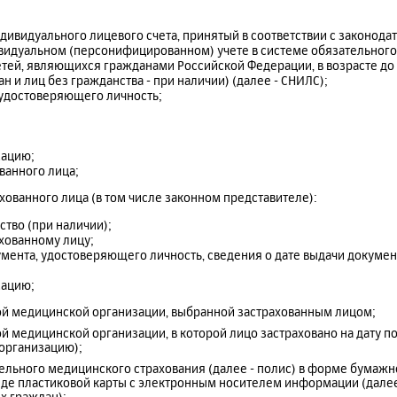
дивидуального лицевого счета, принятый в соответствии с законода
видуальном (персонифицированном) учете в системе обязательног
етей, являющихся гражданами Российской Федерации, в возрасте до 
н и лиц без гражданства - при наличии) (далее - СНИЛС);
 удостоверяющего личность;
мацию;
ванного лица;
ахованного лица (в том числе законном представителе):
ство (при наличии);
хованному лицу;
мента, удостоверяющего личность, сведения о дате выдачи докумен
мацию;
ой медицинской организации, выбранной застрахованным лицом;
й медицинской организации, в которой лицо застраховано на дату п
 организацию);
ельного медицинского страхования (далее - полис) в форме бумажно
иде пластиковой карты с электронным носителем информации (далее 
х граждан);