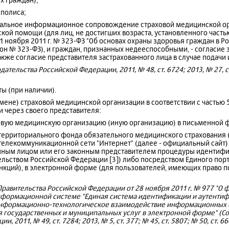
 полиса;
дуальное информационное сопровождение страховой медицинской ор
кой помощи (для лиц, не достигших возраста, установленного частью
1 ноября 2011 г. № 323-ФЗ "Об основах охраны здоровья граждан в Р
он № 323-ФЗ), и граждан, признанных недееспособными, - согласие
также согласие представителя застрахованного лица в случае подачи 
ательства Российской Федерации, 2011, № 48, ст. 6724; 2013, № 27, ст.
ты (при наличии).
амене) страховой медицинской организации в соответствии с частью 
и через своего представителя:
овую медицинскую организацию (иную организацию) в письменной 
территориального фонда обязательного медицинского страхования 
елекоммуникационной сети "Интернет" (далее - официальный сайт) 
ным лицом или его законным представителем процедуры идентифи
ельством Российской Федерации [3]) либо посредством Единого пор
нкций), в электронной форме (для пользователей, имеющих право п
Правительства Российской Федерации от 28 ноября 2011 г. № 977 "О
нформационной системе "Единая система идентификации и аутентиф
формационно-технологическое взаимодействие информационных 
 государственных и муниципальных услуг в электронной форме" (С
, 2011, № 49, ст. 7284; 2013, № 5, ст. 377; № 45, ст. 5807; № 50, ст. 66