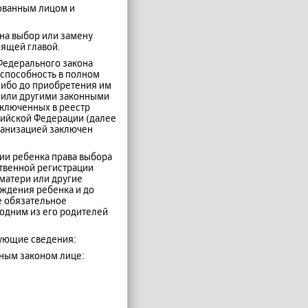
хованным лицом и
 на выбор или замену
оящей главой.
 Федерального закона
способность в полном
либо до приобретения им
 или другими законными
включенных в реестр
сийской Федерации (далее
рганизацией заключен
ии ребенка права выбора
ственной регистрации
матери или другие
ождения ребенка и до
е обязательное
одним из его родителей
дующие сведения:
ьным законом лице: