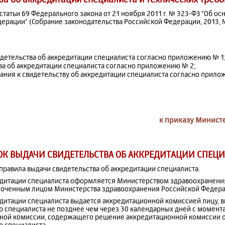
 статьи 69 Федерального закона от 21 ноября 2011 г. № 323-ФЗ "Об о
ерации" (Собрание законодательства Российской Федерации, 2013, № 2
детельства об аккредитации специалиста согласно приложению № 1
а об аккредитации специалиста согласно приложению № 2;
ания к свидетельству об аккредитации специалиста согласно прило
к приказу Минист
К ВЫДАЧИ СВИДЕТЕЛЬСТВА ОБ АККРЕДИТАЦИИ СПЕЦ
 правила выдачи свидетельства об аккредитации специалиста.
редитации специалиста оформляется Министерством здравоохранен
моченным лицом Министерства здравоохранения Российской Федера
редитации специалиста выдается аккредитационной комиссией лицу,
специалиста не позднее чем через 30 календарных дней с момент
ной комиссии, содержащего решение аккредитационной комиссии о
 специалиста.