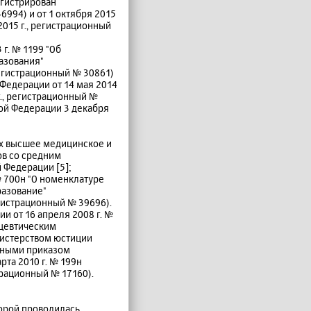
егистрирован
994) и от 1 октября 2015
015 г., регистрационный
г. № 1199 "Об
азования"
егистрационный № 30861)
Федерации от 14 мая 2014
г., регистрационный №
кой Федерации 3 декабря
их высшее медицинское и
ов со средним
 Федерации [5];
№ 700н "О номенклатуре
разование"
гистрационный № 39696).
и от 16 апреля 2008 г. №
ацевтическим
нистерством юстиции
енными приказом
та 2010 г. № 199н
трационный № 17160).
орой проводилась