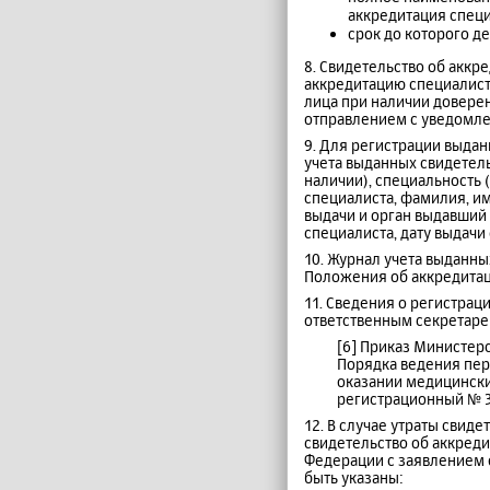
аккредитация специ
срок до которого д
8. Свидетельство об акк
аккредитацию специалист
лица при наличии довере
отправлением с уведомле
9. Для регистрации выда
учета выданных свидетель
наличии), специальность 
специалиста, фамилия, им
выдачи и орган выдавший
специалиста, дату выдачи
10. Журнал учета выданны
Положения об аккредитац
11. Сведения о регистрац
ответственным секретаре
[6] Приказ Министер
Порядка ведения пер
оказании медицински
регистрационный № 3
12. В случае утраты свид
свидетельство об аккреди
Федерации с заявлением 
быть указаны: