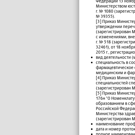
Федерации 13 ноября
Министерством юсти
г. № 1080 (зарегис
№ 39355).
[3] Приказ Министе
утверждении переч
(зарегистрирован М
с изменениями, вне
г. № 518 (зарегист
32461), от 18 нояб
2015 г., регистраци
вид деятельности 
специальность в с
фармацевтическое о
медицинским и фар
[4] Приказ Министе
специальностей сп
(зарегистрирован М
[5] Приказ Министе
176н "О Номенклат
образованием в сф
Российской Федерац
Министерства здрав
(зарегистрирован М
наименование проф
дата и номер прото
полное наименовани