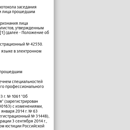
протокола заседания
ии лица прошедшим
признания лица
алистов, утвержденным
1] (далее - Положение об
истрационный № 42550.
м языке в электронном
й прошедшим
речнем специальностей
его профессионального
 г. № 1061 "Об
я" (зарегистрирован
30163) с изменениями,
января 2014 г. № 63
егистрационный № 31448),
ации 3 сентября 2014 г.,
вом юстиции Российской