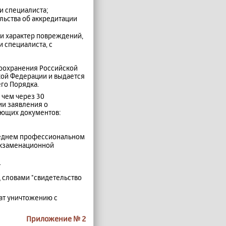
и специалиста;
ельства об аккредитации
 и характер повреждений,
 специалиста, с
воохранения Российской
ой Федерации и выдается
го Порядка.
 чем через 30
ии заявления о
ующих документов:
реднем профессиональном
экзаменационной
.
д словами "свидетельство
ат уничтожению с
Приложение № 2