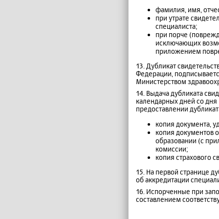
фамилия, имя, отче
при утрате свидете
специалиста;
при порче (поврежд
исключающих возмо
приложением повре
13. Дубликат свидетельс
Федерации, подписывает
Министерством здравоохр
14. Выдача дубликата сви
календарных дней со дня
предоставлении дубликат
копия документа, у
копия документов 
образовании (с при
комиссии;
копия страхового с
15. На первой странице д
об аккредитации специали
16. Испорченные при зап
составлением соответств