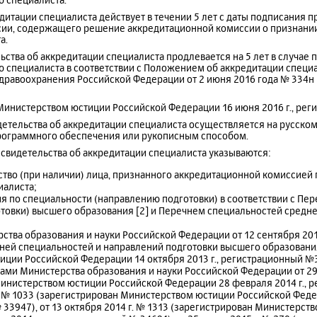
едитации специалиста действует в течении 5 лет с даты подписания 
сии, содержащего решение аккредитационной комиссии о признан
а.
льства об аккредитации специалиста продлевается на 5 лет в случае 
специалиста в соответствии с Положением об аккредитации специ
дравоохранения Российской Федерации от 2 июня 2016 года № 334н [
 Министерством юстиции Российской Федерации 16 июня 2016 г., рег
детельства об аккредитации специалиста осуществляется на русско
рограммного обеспечения или рукописным способом.
 свидетельства об аккредитации специалиста указываются:
ство (при наличии) лица, признанного аккредитационной комиссие
иалиста;
я по специальности (направлению подготовки) в соответствии с Пе
товки) высшего образования [2] и Перечнем специальностей средн
рства образования и науки Российской Федерации от 12 сентября 2013
ней специальностей и направлений подготовки высшего образовани
ции Российской Федерации 14 октября 2013 г., регистрационный №
ми Министерства образования и науки Российской Федерации от 29 
инистерством юстиции Российской Федерации 28 февраля 2014 г., р
 г. № 1033 (зарегистрирован Министерством юстиции Российской Федер
33947), от 13 октября 2014 г. № 1313 (зарегистрирован Министерст