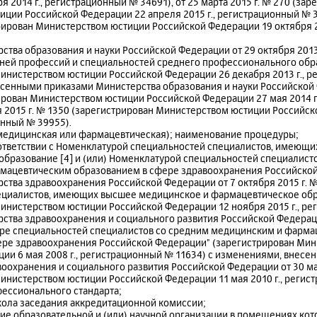
 2014 г., регистрационный № 34691), от 25 марта 2015 г. № 270 (зар
ции Российской Федерации 22 апреля 2015 г., регистрационный № 36
трирован Министерством юстиции Российской Федерации 19 октября 2
рства образования и науки Российской Федерации от 29 октября 2013 
ней профессий и специальностей среднего профессионального обр
инистерством юстиции Российской Федерации 26 декабря 2013 г., р
сенными приказами Министерства образования и науки Российской 
рирован Министерством юстиции Российской Федерации 27 мая 2014 
ря 2015 г. № 1350 (зарегистрирован Министерством юстиции Российс
онный № 39955).
(медицинская или фармацевтическая); наименование процедуры;
оответствии с Номенклатурой специальностей специалистов, имеющ
бразование [4] и (или) Номенклатурой специальностей специалист
мацевтическим образованием в сфере здравоохранения Российской
рства здравоохранения Российской Федерации от 7 октября 2015 г. 
ециалистов, имеющих высшее медицинское и фармацевтическое об
инистерством юстиции Российской Федерации 12 ноября 2015 г., ре
рства здравоохранения и социального развития Российской Федераци
уре специальностей специалистов со средним медицинским и фарм
ере здравоохранения Российской Федерации" (зарегистрирован Ми
ии 6 мая 2008 г., регистрационный № 11634) с изменениями, внес
оохранения и социального развития Российской Федерации от 30 мар
инистерством юстиции Российской Федерации 11 мая 2010 г., регис
ессионального стандарта;
кола заседания аккредитационной комиссии;
е образовательной и (или) научной организации в помещениях кот