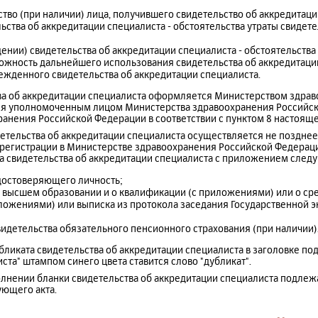
ство (при наличии) лица, получившего свидетельство об аккредитаци
льства об аккредитации специалиста - обстоятельства утраты свидет
ении) свидетельства об аккредитации специалиста - обстоятельства
жность дальнейшего использования свидетельства об аккредитации
жденного свидетельства об аккредитации специалиста.
тва об аккредитации специалиста оформляется Министерством здра
ся уполномоченным лицом Министерства здравоохранения Российск
анения Российской Федерации в соответствии с пунктом 8 настояще
детельства об аккредитации специалиста осуществляется не позднее
 регистрации в Министерстве здравоохранения Российской Федерац
а свидетельства об аккредитации специалиста с приложением след
достоверяющего личность;
о высшем образовании и о квалификации (с приложениями) или о с
ложениями) или выписка из протокола заседания Государственной 
видетельства обязательного пенсионного страхования (при наличии)
убликата свидетельства об аккредитации специалиста в заголовке по
ста" штампом синего цвета ставится слово "дубликат".
олнении бланки свидетельства об аккредитации специалиста подлеж
ующего акта.