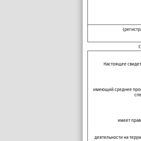
(регист
С
Настоящее свидет
имеющий среднее про
сп
имеет прав
деятельности на терр