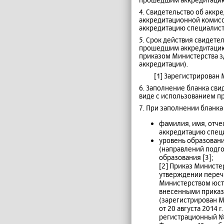
4. Свидетельство об аккр
аккредитационной комис
аккредитацию специалист
5. Срок действия свидете
прошедшим аккредитацию 
приказом Министерства з
аккредитации).
[1] Зарегистрирован
6. Заполнение бланка сви
виде с использованием п
7. При заполнении бланка
фамилия, имя, отче
аккредитацию спец
уровень образовани
(направлений подго
образования [3];
[2] Приказ Министе
утверждении переч
Министерством юсти
внесенными приказа
(зарегистрирован М
от 20 августа 2014
регистрационный № 