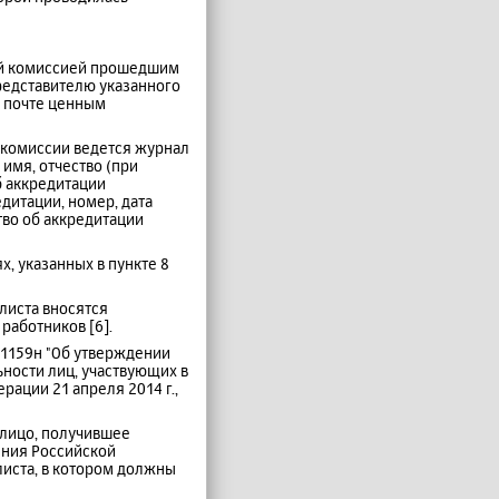
ной комиссией прошедшим
редставителю указанного
о почте ценным
 комиссии ведется журнал
имя, отчество (при
б аккредитации
дитации, номер, дата
во об аккредитации
х, указанных в пункте 8
листа вносятся
работников [6].
№1159н "Об утверждении
ности лиц, участвующих в
ации 21 апреля 2014 г.,
 лицо, получившее
ения Российской
листа, в котором должны