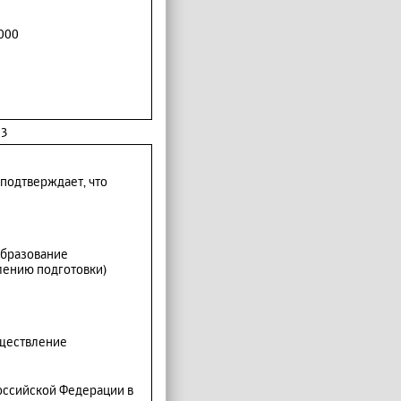
000
 3
подтверждает, что
бразование
лению подготовки)
уществление
оссийской Федерации в