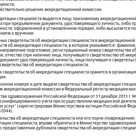
алиста;
ействительно решение аккредитационной комиссии.
редитации специалиста выдается лицу, признанному аккредитацион
а при предъявлении документа, удостоверяющего личность, либо п
нности, оформленной в установленном порядке, либо высылается п
нием о вручении.
нных свидетельств об аккредитации специалиста в аккредитационной
ств об аккредитации специалиста, в котором указываются: фамилия, 
(направление подготовки), регистрационный номер свидетельства о
я, отчество (при наличии) лица, получившего свидетельство об аккре
 документ удостоверяющий личность, лица получившего свидетельст
 свидетельства об аккредитации специалиста.
х свидетельств об аккредитации специалиста хранится в организация
ии.
ионном номере и дате выдачи свидетельства об аккредитации специа
м аккредитационной комиссии в Федеральный регистр медицинских 
ства здравоохранения Российской Федерации от 31 декабря 2013 г. 
сонифицированного учета при осуществлении медицинской деятель
х услуг" (зарегистрирован Министерством юстиции Российской Федер
2044).
етельства об аккредитации специалиста или его порчи (повреждения)
тации специалиста, вправе обратиться в Министерство здравоохран
о предоставлении дубликата свидетельства об аккредитации специа