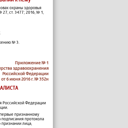
сновах охраны здоровья
7, ст. 3477; 2016, № 1,
;
жению № 3.
Приложение № 1
ерства здравоохранения
Российской Федерации
от 6 июня 2016 г. № 352н
ИАЛИСТА
ия Российской Федерации
ции.
 впервые признанному
а подписания протокола
 признании лица,