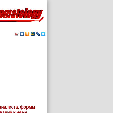
циалиста, формы
ваний к нему