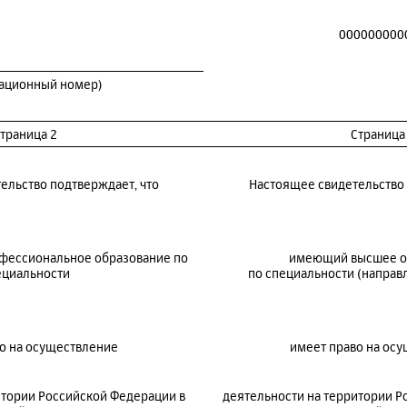
000000000
рационный номер)
траница 2
Страница
ельство подтверждает, что
Настоящее свидетельство 
фессиональное образование по
имеющий высшее о
ециальности
по специальности (направ
о на осуществление
имеет право на ос
итории Российской Федерации в
деятельности на территории Р