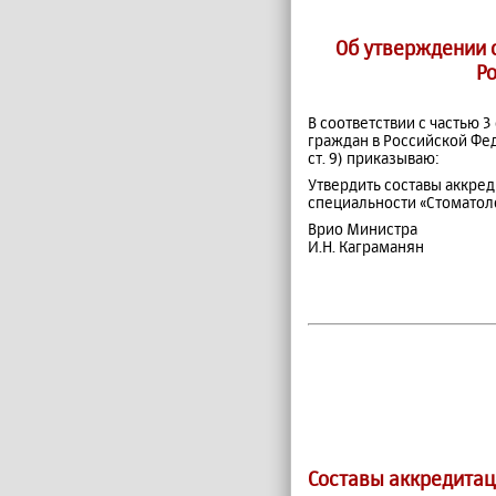
Об утверждении 
Р
В соответствии с частью 3
граждан в Российской Фед
ст. 9) приказываю:
Утвердить составы аккре
специальности «Стоматол
Врио Министра
И.Н. Каграманян
Составы аккредита