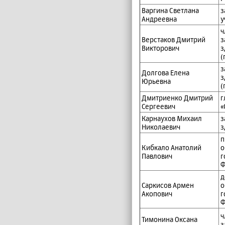
Варгина Светлана
з
Андреевна
у
ч
Верстаков Дмитрий
з
Викторович
з
(
з
Долгова Елена
з
Юрьевна
(
Дмитриенко Дмитрий
г
Сергеевич
«
Карнаухов Михаил
з
Николаевич
з
п
Кибкало Анатолий
о
Павлович
г
Ф
д
Саркисов Армен
о
Акопович
г
Ф
ч
Тимонина Оксана
з