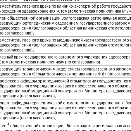
аместитель главного врача по клинико-экспертной работе государс
чреждения здравоохранения «Стоматологическая поликлиника № 7» 
лен общественной организации Волгоградская региональная ассоци
аведующий ортопедическим отделением государственного автоном
дравоохранения «Волгоградская областная клиническая стоматолог
по согласованию);
аместитель главного врача по медицинской части государственного
дравоохранения «Волгоградская областная клиническая стоматолог
по согласованию);
лавный врач государственного автономного учреждения здравоохр
Стоматологическая поликлиника» (по согласованию);
аведующий терапевтическим отделением государственного автоно
дравоохранения «Стоматологическая поликлиника № 8» (по согласо
рофессор кафедры ортопедической стоматологии государственног
бразовательного учреждения высшего профессионального образов
осударственный медицинский университет» Министерства здравоох
едерации (по согласованию);
оцент кафедры терапевтической стоматологии государственного б
бразовательного учреждения высшего профессионального образов
осударственный медицинский университет» Министерства здравоох
едерации (по согласованию);
4
лен
общественной организации - Волгоградская региональная асс
аведующая детским отделением государственного автономного уч