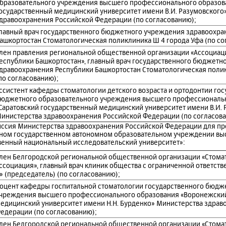
бразовательного учреждения высшего профессионального образов
осударственный медицинский университет имени В.И. Разумовского
дравоохранения Российской Федерации (по согласованию);
лавный врач государственного бюджетного учреждения здравоохра
ашкортостан Стоматологическая поликлиника Ш 4 города Уфа (по со
лен правления региональной общественной организации «Ассоциац
еспублики Башкортостан», главный врач государственного бюджетн
дравоохранения Республики Башкортостан Стоматологическая полик
по согласованию);
ссистент кафедры стоматологии детского возраста и ортодонтии го
юджетного образовательного учреждения высшего профессиональ
Саратовский государственный медицинский университет имени В.И. 
инистерства здравоохранения Российской Федерации (по согласова
иссия Министерства здравоохранения Российской Федерации для п
ьном государственном автономном образовательном учреждении вы
венный национальный исследовательский университет»:
лен Белгородской региональной общественной организации «Стома
ссоциация», главный врач клиник общества с ограниченной ответств
» (председатель) (по согласованию);
оцент кафедры госпитальной стоматологии государственного бюдж
чреждения высшего профессионального образования «Воронежски
едицинский университет имени Н.Н. Бурденко» Министерства здрав
едерации (по согласованию);
лен Белгородской региональной общественной организации «Стома