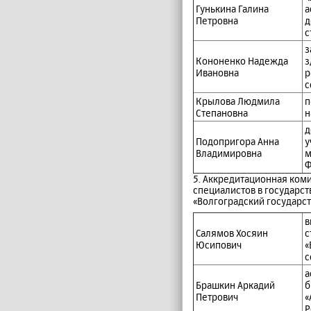
Гунькина Галина
а
Петровна
д
с
з
Кононенко Надежда
з
Ивановна
р
с
Крылова Людмила
п
Степановна
н
д
Подопригора Анна
у
Владимировна
м
Ф
5. Аккредитационная ком
специалистов в государ
«Волгоградский государс
в
Салямов Хосяин
с
Юсипович
«
с
а
Брашкин Аркадий
б
Петрович
«
Р