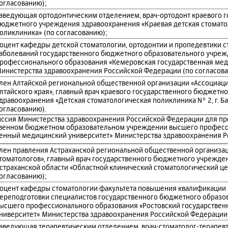
огласованию);
аведующая ортодонтическим отделением, врач-ортодонт краевого г
юджетного учреждения здравоохранения «Краевая детская стомато
оликлиника» (по согласованию);
оцент кафедры детской стоматологии, ортодонтии и пропедевтики 
аболеваний государственного бюджетного образовательного учре
рофессионального образования «Кемеровская государственная ме
инистерства здравоохранения Российской Федерации (по согласова
лен Алтайской региональной общественной организации «Ассоциац
лтайского края», главный врач краевого государственного бюджетн
дравоохранения «Детская стоматологическая поликлиника N° 2, г. Ба
огласованию).
иссия Министерства здравоохранения Российской Федерации для п
ственном бюджетном образовательном учреждении высшего профес
венный медицинский университет» Министерства здравоохранения 
лен правления Астраханской региональной общественной организа
томатологов», главный врач государственного бюджетного учрежде
страханской области «Областной клинический стоматологический це
огласованию);
оцент кафедры стоматологии факультета повышения квалификации
ереподготовки специалистов государственного бюджетного образо
ысшего профессионального образования «Ростовский государстве
ниверситет» Министерства здравоохранения Российской Федерации 
аведующая терапевтическим отделением, врач-стоматолог-терапевт