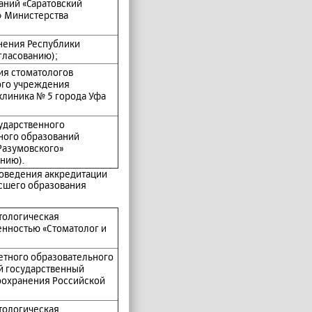
аний «Саратовский
» Министерства
нения Республики
гласованию);
ия стоматологов
ого учреждения
линика № 5 города Уфа
сударственного
ного образований
Разумовского»
нию).
роведения аккредитации
сшего образования
тологическая
енностью «Стоматолог и
етного образовательного
й государственный
оохранения Российской
тологическая