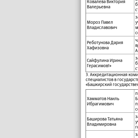
Ковалева Виктория
б
Валерьевна
с
з
Мороз Павел
у
Владиславович
м
с
ч
Реботунова Дария
в
Хафизовна
А
з
Сайфулина Ирина
б
Герасимов!»
с
3. Аккредитационная ком
специалистов в государ
«Башкирский государстве
п
Хамматов Наиль
Б
Ибрагимович
п
с
з
Баширова Татьяна
у
Владимировна
г
з