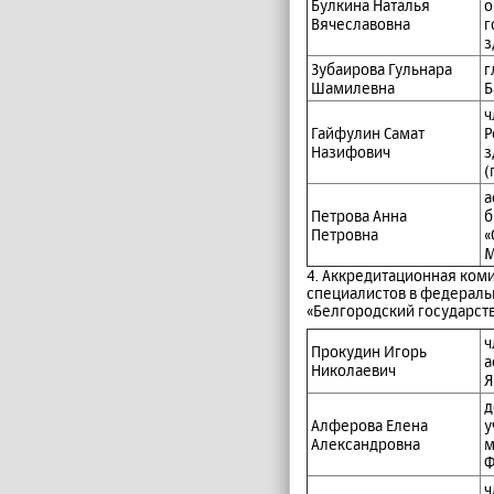
Булкина Наталья
о
Вячеславовна
г
з
Зубаирова Гульнара
г
Шамилевна
Б
ч
Гайфулин Самат
Р
Назифович
з
(
а
Петрова Анна
б
Петровна
«
М
4. Аккредитационная ком
специалистов в федерал
«Белгородский государст
ч
Прокудин Игорь
а
Николаевич
Я
д
Алферова Елена
у
Александровна
м
Ф
ч