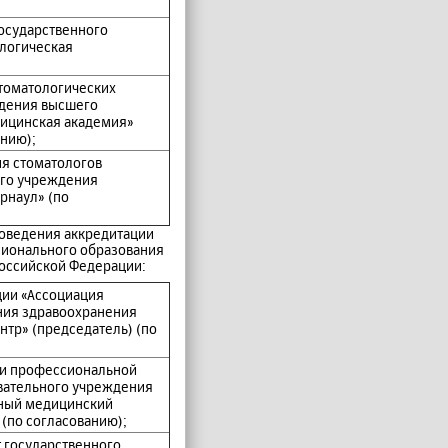
осударственного
логическая
стоматологических
ждения высшего
дицинская академия»
нию);
ия стоматологов
ого учреждения
рнаул» (по
роведения аккредитации
сионального образования
Российской Федерации:
ции «Ассоциация
ния здравоохранения
нтр» (председатель) (по
 и профессиональной
вательного учреждения
нный медицинский
(по согласованию);
 государственного