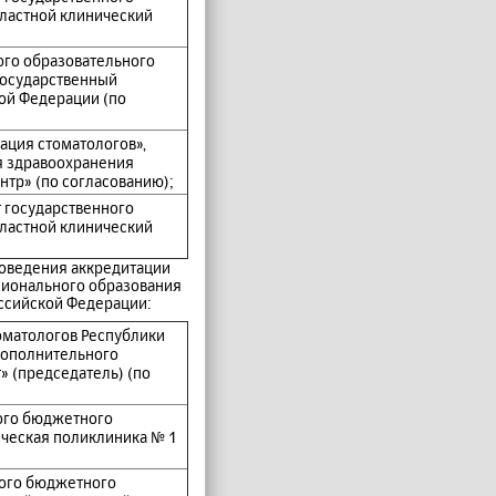
ластной клинический
го образовательного
государственный
ой Федерации (по
ация стоматологов»,
я здравоохранения
нтр» (по согласованию);
 государственного
ластной клинический
роведения аккредитации
сионального образования
ссийской Федерации:
оматологов Республики
дополнительного
 (председатель) (по
ого бюджетного
ческая поликлиника № 1
ного бюджетного