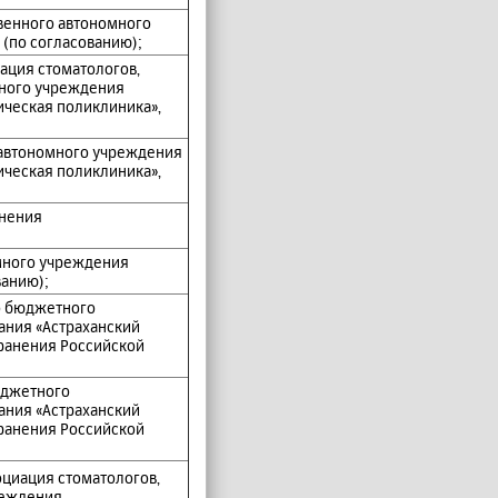
твенного автономного
(по согласованию);
ация стоматологов,
ного учреждения
ическая поликлиника»,
 автономного учреждения
ическая поликлиника»,
анения
много учреждения
ванию);
о бюджетного
ания «Астраханский
ранения Российской
юджетного
ания «Астраханский
ранения Российской
оциация стоматологов,
реждения