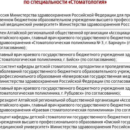
по специальности «Стоматология»
иссия Министерства здравоохранения Российской Федерации для п
ственном бюджетном образовательном учреждении высшего профес
ный медицинский университет» Министерства здравоохранения Рос
лен Алтайской региональной общественной организации «Ассоциац
лтайского края», главный врач краевого государственного бюджетн
дравоохранения «Стоматологическая поликлиника № 3, г. Барнаул» (
огласованию);
лавный врач краевого государственного бюджетного учреждения з
Стоматологическая поликлиника, г. Бийск» (по согласованию);
ссистент кафедры детской стоматологии, ортодонтии и пропедевтик
аболеваний государственного бюджетного образовательного учре
рофессионального образования «Кемеровская государственная ме
инистерства здравоохранения Российской Федерации (по согласова
лавный врач краевого государственного бюджетного учреждения з
томатологическая поликлиника, г. Рубцовск» (по согласованию);
резидент Алтайской региональной общественной организации «Асс
лтайского края», главный врач краевого государственного бюджетн
дравоохранения «Краевая стоматологическая поликлиника» (по сог
оцент кафедры детской стоматологии государственного бюджетног
чреждения высшего профессионального образования «Омский госу
едицинский университет» Министерства здравоохранения Российск