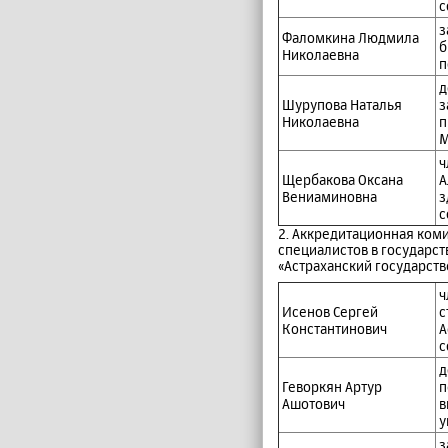
с
з
Фаломкина Людмила
б
Николаевна
п
д
Шурупова Наталья
з
Николаевна
п
М
ч
Щербакова Оксана
А
Вениаминовна
з
с
2. Аккредитационная ком
специалистов в государ
«Астраханский государст
ч
Исенов Сергей
с
Константинович
А
с
д
Геворкян Артур
п
Ашотович
в
у
з