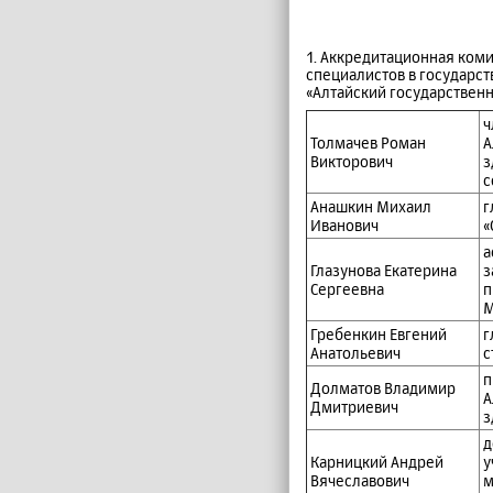
1. Аккредитационная ком
специалистов в государ
«Алтайский государствен
ч
Толмачев Роман
А
Викторович
з
с
Анашкин Михаил
г
Иванович
«
а
Глазунова Екатерина
з
Сергеевна
п
М
Гребенкин Евгений
г
Анатольевич
с
п
Долматов Владимир
А
Дмитриевич
з
д
Карницкий Андрей
у
Вячеславович
м