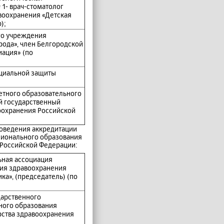
1- врач-стоматолог
воохранения «Детская
);
ого учреждения
рода», член Белгородской
иация» (по
оциальной защиты
етного образовательного
й государственный
оохранения Российской
роведения аккредитации
сионального образования
 Российской Федерации:
ьная ассоциация
ния здравоохранения
ка», (председатель) (по
дарственного
ного образования
рства здравоохранения