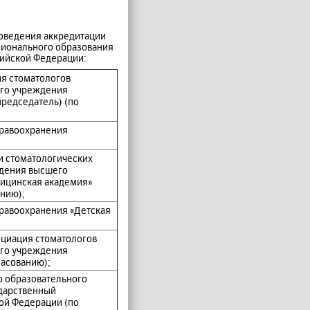
роведения аккредитации
сионального образования
сийской Федерации:
ия стоматологов
ого учреждения
председатель) (по
дравоохранения
и стоматологических
ждения высшего
дицинская академия»
нию);
дравоохранения «Детская
оциация стоматологов
ого учреждения
ласованию);
о образовательного
дарственный
ой Федерации (по