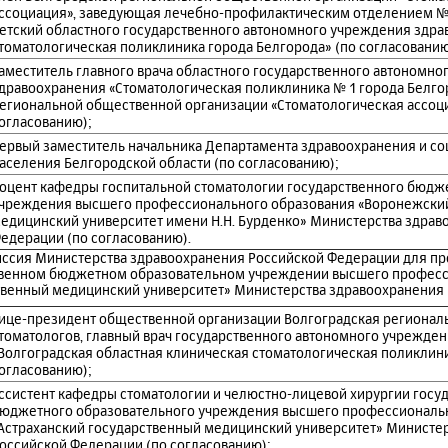
ссоциация», заведующая лечебно-профилактическим отделением № 
етский областного государственного автономного учреждения здра
томатологическая поликлиника города Белгорода» (по согласованию
аместитель главного врача областного государственного автономн
дравоохранения «Стоматологическая поликлиника № 1 города Белго
егиональной общественной организации «Стоматологическая ассоц
огласованию);
ервый заместитель начальника Департамента здравоохранения и с
аселения Белгородской области (по согласованию);
оцент кафедры госпитальной стоматологии государственного бюдж
чреждения высшего профессионального образования «Воронежски
едицинский университет имени Н.Н. Бурденко» Министерства здрав
едерации (по согласованию).
иссия Министерства здравоохранения Российской Федерации для п
ственном бюджетном образовательном учреждении высшего профес
твенный медицинский университет» Министерства здравоохранения
ице-президент общественной организации Волгоградская регионал
томатологов, главный врач государственного автономного учрежде
Волгоградская областная клиническая стоматологическая поликлини
огласованию);
ссистент кафедры стоматологии и челюстно-лицевой хирургии госу
юджетного образовательного учреждения высшего профессиональ
Астраханский государственный медицинский университет» Министе
оссийской Федерации (по согласованию);