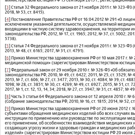
[
3
] Статья 32 Федерального закона от 21 ноября 2011 г. № 323-ФЗ (
2018, № 53, ст. 8415).
[
4
] Постановление Правительства РФ от 16:04.2012 № 291 «О лиц
исключением указанной деятельности, осуществляемой медицин
входящими в частную систему здравоохранения, на территории и
законодательства РФ, 2012, № 17, ст. 1965; 2012, № 37, ст. 5002; 2013,
5738).
[
5
] Статья 74 Федерального закона от 21 ноября 2011 г. № 323-ФЗ (
2013, № 48, ст. 6165; 2017, № 31, ст. 4791).
[
6
] Приказ Министерства здравоохранения РФ от 10 мая 2017 г. №
медицинской помощи» (зарегистрирован Министерством юстиции Р
[
7
] Федеральный закон от 29 ноября 2010 г. № 326-ФЗ «Об обяза
законодательства РФ, 2010, № 49, ст. 6422; 2011, № 25, ст. 3529; № 49
2013, № 7, ст. 606; № 27, ст. 3477; 2013, № 30, ст. 4084; № 39, ст. 4883
1098; № 28, ст. 3851; № 30, ст. 4269; № 49, ст. 6927; 2015, № 51, ст. 72
2017, № 1, ст. 12, 13, 14, 34; 2018, № 27, ст. 3947; № 31, ст. 4857; № 49
[
8
] Часть 3 статьи 64 Федерального закона от 12 апреля 2010 г. 
(Собрание законодательства РФ, 2010, № 16, ст. 1815; 2014, № 52, ст
[
9
] Приказ Министерства здравоохранения РФ от 20 июня 2012 г.
субъектами обращения медицинских изделий обо всех случаях вы
инструкции по применению или руководстве по эксплуатации мед
его применении, об особенностях взаимодействия медицинских из
создающих угрозу жизни и здоровью граждан и медицинских раб
изделий» (зарегистрирован Министерством юстиции РФ 20 июля 2