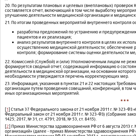
20. По результатам плановых и целевых (внеплановых) проверок
составляется отчет, включающий в том числе выработку меропр
улучшению деятельности медицинской организации и медицински
21. По итогам проведенных мероприятий внутреннего контроля 
разработка предложений по устранению и предупреждению
пациентов и их реализация;
анализ результатов внутреннего контроля в целях их испо
осуществлению медицинской деятельности; обеспечение р
контроля; формирование системы оценки деятельности ме
22. Комиссией (Службой) и (или) Уполномоченным лицом не реже 1
формируется сводный отчет, содержащий информацию о состоян
деятельности в медицинской организации, на основании которог
необходимости утверждается перечень корректирующих мер.
23. Информация, указанная в пунктах 21 и 22 настоящих Требова
организации путем проведения совещаний, конференций, в том ч
иных организационных мероприятий.
* * *
[
1
] Статья 37 Федерального закона от 21 ноября 2011 г. № 323-ФЗ 
Федеральный закон от 21 ноября 2011 г. № 323-ФЗ) (Собрание законо
1425; 2017, № 31, ст. 4791; 2018, № 53, ст. 8415).
[
2
] Приказ Министерства здравоохранения РФ от 6 августа 2013 
организаций» (далее - приказ Министерства здравоохранения РФ от
Министерством юстиции РФ 13 сентября 2013 г., регистрационный