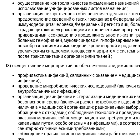
осуществление контроля качества письменных назначений 
использование унифицированных листов назначения;
организация лекарственного обеспечения отдельных катег
предоставление сведений о таких гражданах в Федеральны
иммунодефицита человека, Федеральный регистр лиц, боль
страдающих жизнеугрожающими и хроническими прогрес
приводящими к сокращению продолжительности жизни граж
больных гемофилией, муковисцидозом, гипофизарным нан
новообразованиями лимфоидной, кроветворной и родствен
уремическим синдромом, юношеским артритом с системным н
после трансплантации органов и (или) тканей ;
18) осуществление мероприятий по обеспечению эпидемиологиче
профилактика инфекций, связанных с оказанием медицинс
инфекций);
проведение микробиологических исследований (включая сл
внутрибольничных инфекций);
организация дезинфекции и стерилизации медицинских из
безопасности среды (включая расчет потребности в дезинф
наличия в медицинской организации; рациональный выбор
обращение с отходами); соблюдение технологий проведен
оказания медицинской помощи пациентам, требующим изо
капельным путем, особо опасными инфекциями), в соответ
санитарно-гигиеническими требованиями;
соблюдение правил гигиены медицинскими работниками, н
рук;