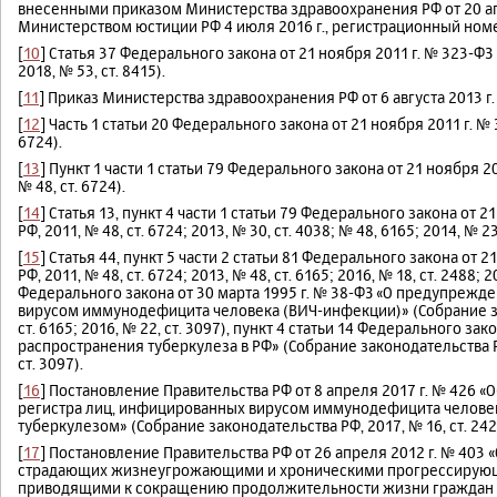
внесенными приказом Министерства здравоохранения РФ от 20 ап
Министерством юстиции РФ 4 июля 2016 г., регистрационный ном
[
10
] Статья 37 Федерального закона от 21 ноября 2011 г. № 323-ФЗ 
2018, № 53, ст. 8415).
[
11
] Приказ Министерства здравоохранения РФ от 6 августа 2013 г.
[
12
] Часть 1 статьи 20 Федерального закона от 21 ноября 2011 г. №
6724).
[
13
] Пункт 1 части 1 статьи 79 Федерального закона от 21 ноября 2
№ 48, ст. 6724).
[
14
] Статья 13, пункт 4 части 1 статьи 79 Федерального закона от 
РФ, 2011, № 48, ст. 6724; 2013, № 30, ст. 4038; № 48, 6165; 2014, № 23,
[
15
] Статья 44, пункт 5 части 2 статьи 81 Федерального закона от 
РФ, 2011, № 48, ст. 6724; 2013, № 48, ст. 6165; 2016, № 18, ст. 2488; 2
Федерального закона от 30 марта 1995 г. № 38-ФЗ «О предупрежд
вирусом иммунодефицита человека (ВИЧ-инфекции)» (Собрание зако
ст. 6165; 2016, № 22, ст. 3097), пункт 4 статьи 14 Федерального з
распространения туберкулеза в РФ» (Собрание законодательства РФ, 
ст. 3097).
[
16
] Постановление Правительства РФ от 8 апреля 2017 г. № 426
регистра лиц, инфицированных вирусом иммунодефицита человека
туберкулезом» (Собрание законодательства РФ, 2017, № 16, ст. 242
[
17
] Постановление Правительства РФ от 26 апреля 2012 г. № 403
страдающих жизнеугрожающими и хроническими прогрессирующ
приводящими к сокращению продолжительности жизни граждан ил