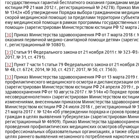
государственных гарантий бесплатного оказания гражданам мед
юстиции РФ 21 мая 2012 г., регистрационный № 24278). Приказ Ми
№ 1342н «Об утверждении Порядка выбора гражданином медицинс
скорой медицинской помощи) за пределами территории субъекта 
ему медицинской помощи в рамках программы государственных 
помощи» (зарегистрирован Министерством юстиции РФ 12 марта 20
[
30
] Приказ Министерства здравоохранения РФ от 7 марта 2018 г
оказания первичной медико-санитарной помощи детям» (зарегис
г., регистрационный № 50801).
[
31
] Статья 91 Федерального закона от 21 ноября 2011 г. № 323-ФЗ 
2017, № 31, ст. 4791).
[
32
] Пункт 7 части 1 статьи 79 Федерального закона от 21 ноября 2
№ 48, ст. 6724; 2014, № 30, ст. 4257; 2017, № 50, ст. 7563).
[
33
] Приказ Министерства здравоохранения РФ от 13 марта 2019 
профилактического медицинского осмотра и диспансеризации о
(зарегистрирован Министерством юстиции РФ 24 апреля 2019 г., 
здравоохранения РФ от 10 августа 2017 г. № 514н «О Порядке пр
несовершеннолетних» (зарегистрирован Министерством юстиции РФ
изменениями, внесенными приказом Министерства здравоохранен
Министерством юстиции РФ 24 июля 2018 г., регистрационный № 
21 марта 2017 г. № 124н «Об утверждении порядка и сроков про
граждан в целях выявления туберкулеза» (зарегистрирован Минис
регистрационный № 46909). Приказ Министерства здравоохранения
проведения профилактических медицинских осмотров обучающих
профессиональных образовательных организациях, а также обра
целях раннего выявления незаконного потребления наркотическ