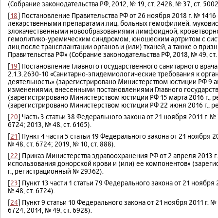
(Собрание законодательства РФ, 2012, № 19, ст. 2428, № 37, ст. 5002
[
18
] Постановление Правительства РФ от 26 ноября 2018 г. № 141
лекарственными препаратами лиц, больных гемофилией, мукови
злокачественными новообразованиями лимфоидной, кроветворной
гемолитико-уремическим синдромом, юношеским артритом с систем
лиц после трансплантации органов и (или) тканей, а также о при
Правительства РФ» (Собрание законодательства РФ, 2018, № 49, ст.
[
19
] Постановление Главного государственного санитарного врача
2.1.3.2630-10 «Санитарно-эпидемиологические требования к ор
деятельность» (зарегистрировано Министерством юстиции РФ 9 авг
изменениями, внесенными постановлениями Главного государствен
(зарегистрировано Министерством юстиции РФ 15 марта 2016 г., р
(зарегистрировано Министерством юстиции РФ 22 июня 2016 г., р
[
20
] Часть 3 статьи 38 Федерального закона от 21 ноября 2011 г. №
6724; 2013, № 48, ст. 6165).
[
21
] Пункт 4 части 5 статьи 19 Федерального закона от 21 ноября 2
№ 48, ст. 6724; 2019, № 10, ст. 888).
[
22
] Приказ Министерства здравоохранения РФ от 2 апреля 2013 
использования донорской крови и (или) ее компонентов» (зареги
г., регистрационный № 29362).
[
23
] Пункт 13 части 1 статьи 79 Федерального закона от 21 ноября 
№ 48, ст. 6724).
[
24
] Пункт 9 статьи 10 Федерального закона от 21 ноября 2011 г. №
6724; 2014, № 49, ст. 6928).