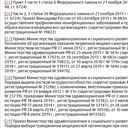
[
25
] Пункт 3 части 1 статьи 6 Федерального закона от 21 ноября 2
48, ст. 6724).
[
26
] Части 2, 3 статьи 30 Федерального закона от 21 ноября 2011 г
ст. 6724). Приказ Минздрава России от 30 сентября 2015 г. № 683
осуществления профилактики неинфекционных заболеваний и п
образа жизни в медицинских организациях» (зарегистрирован Мин
регистрационный № 39822).
[
27
] Приказ Министерства здравоохранения и социального развити
Положения об организации оказания первичной медико-санитар
Министерством юстиции РФ 27 июня 2012 г., регистрационный № 
Министерства здравоохранения РФ от 23 июня 2015 г. № 361н (з
г., регистрационный № 37921), от 30 сентября 2015 г. № 683н (з
2015 г., регистрационный № 39822), от 30 марта 2018 г. № 139н (
2018 г., регистрационный № 51917), от 27 марта 2019 г. № 164н 
2019 г., регистрационный № 54470).
[
28
] Приказ Министерства здравоохранения и социального развит
Порядка выдачи листков нетрудоспособности» (зарегистрирован М
регистрационный № 21286), с изменениями, внесенными приказо
развития РФ от 24 января 2012 г. № 31н (зарегистрирован Минист
№ 23739), приказами Министерства здравоохранения РФ от 2 июл
юстиции РФ 18 июля 2014 г., регистрационный № 33162), от 2 июл
юстиции РФ 17 июля 2014 г., регистрационный № 33147), от 28 но
юстиции РФ 28 марта 2018 г., регистрационный № 50556), от 10 и
юстиции РФ 8 июля 2019 г., регистрационный №55162).
[
29
] Приказ Министерства здравоохранения и социального развити
Порядка выбора гражданином медицинской организации при ока