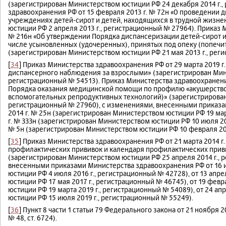
(зарегистрирован Министерством юстиции РФ 24 декабря 2014 г.,
здравоохранения РФ от 15 февраля 2013 г. № 72н «О проведении
учреждениях детей-сирот и детей, находящихся в трудной жизне
юстиции РФ 2 апреля 2013 г., регистрационный № 27964). Приказ 
№ 216н «Об утверждении Порядка диспансеризации детей-сирот и 
числе усыновленных (удочеренных), принятых под опеку (попечи
(зарегистрирован Министерством юстиции РФ 21 мая 2013 г., рег
[
34
] Приказ Министерства здравоохранения РФ от 29 марта 2019 
диспансерного наблюдения за взрослыми» (зарегистрирован Мини
регистрационный № 54513). Приказ Министерства здравоохранения
Порядка оказания медицинской помощи по профилю «акушерство
вспомогательных репродуктивных технологий)» (зарегистрирован
регистрационный № 27960), с изменениями, внесенными приказа
2014 г. № 25н (зарегистрирован Министерством юстиции РФ 19 март
г. № ЗЗЗн (зарегистрирован Министерством юстиции РФ 10 июля 201
№ 5н (зарегистрирован Министерством юстиции РФ 10 февраля 201
[
35
] Приказ Министерства здравоохранения РФ от 21 марта 2014 
профилактических прививок и календаря профилактических при
(зарегистрирован Министерством юстиции РФ 25 апреля 2014 г., 
внесенными приказами Министерства здравоохранения РФ от 16 и
юстиции РФ 4 июля 2016 г., регистрационный № 42728), от 13 апр
юстиции РФ 17 мая 2017 г., регистрационный № 46745), от 19 фев
юстиции РФ 19 марта 2019 г., регистрационный № 54089), от 24 а
юстиции РФ 15 июля 2019 г., регистрационный № 55249).
[
36
] Пункт 8 части 1 статьи 79 Федерального закона от 21 ноября 2
№ 48, ст. 6724).