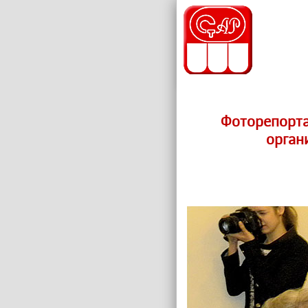
Фоторепорта
орган