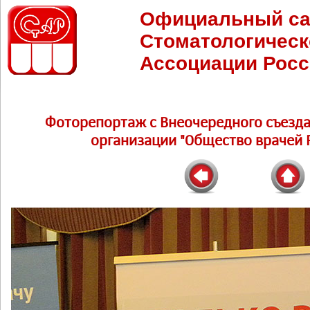
Официальный са
Стоматологическ
Ассоциации Росс
Фоторепортаж c Внеочередного съезд
организации "Общество врачей Р