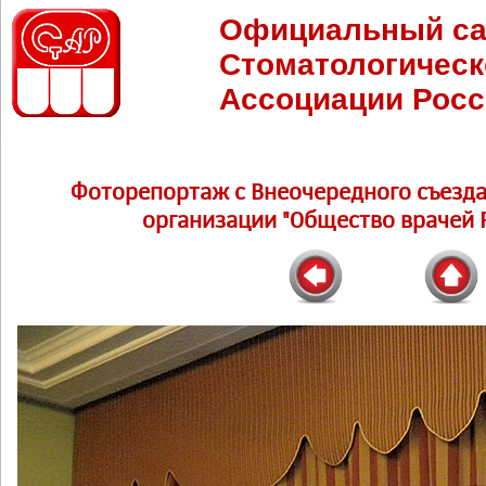
Официальный са
Стоматологическ
Ассоциации Росс
Фоторепортаж c Внеочередного съезд
организации "Общество врачей Р