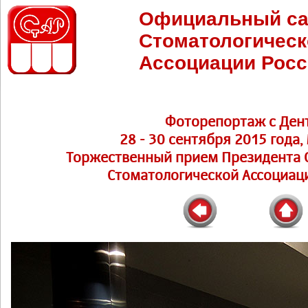
Официальный са
Стоматологическ
Ассоциации Росс
Фоторепортаж с Ден
28 - 30 сентября 2015 года,
Торжественный прием Президента С
Стоматологической Ассоциаци