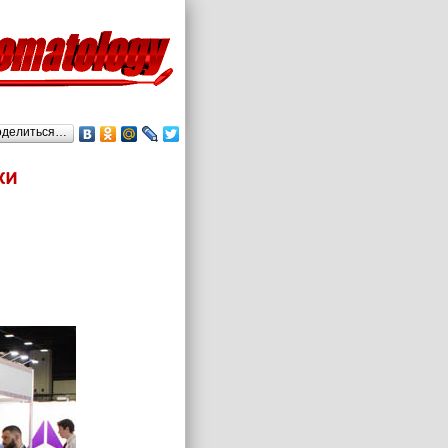
оделиться…
ки