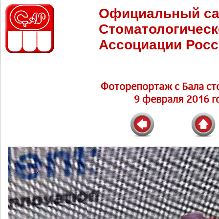
Официальный са
Стоматологическ
Ассоциации Росс
Фоторепортаж c Бала ст
9 февраля 2016 г