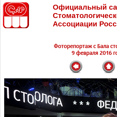
Официальный са
Стоматологическ
Ассоциации Росс
Фоторепортаж c Бала ст
9 февраля 2016 г