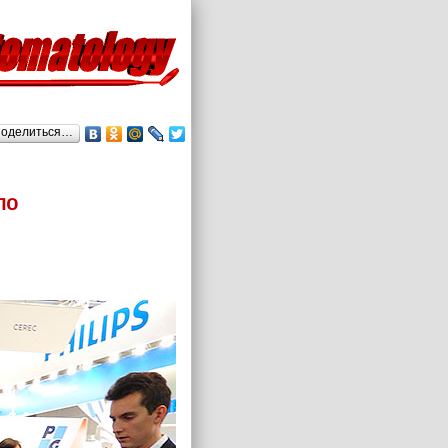
оделиться…
по