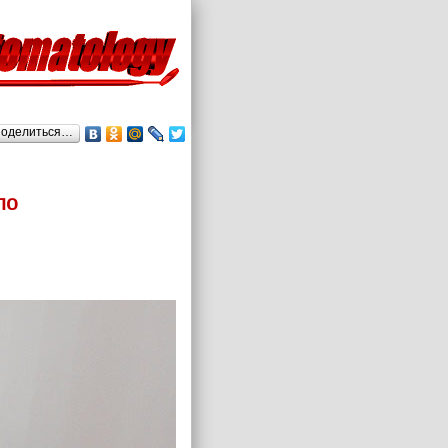
оделиться…
по