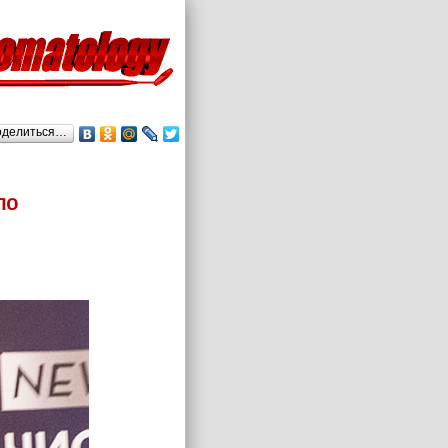
оделиться…
по