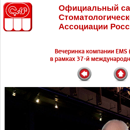
Официальный са
Стоматологическ
Ассоциации Росс
Вечеринка компании EMS (
в рамках 37-й международн