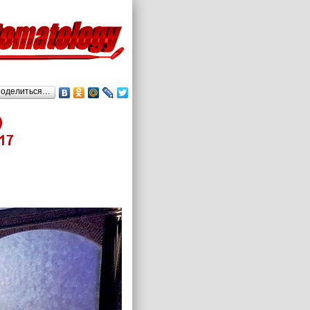
оделиться…
)
17