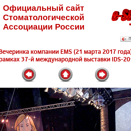
Официальный сайт
Стоматологической
Ассоциации России
П
Вечеринка компании EMS (21 марта 2017 года
 рамках 37-й международной выставки IDS-20