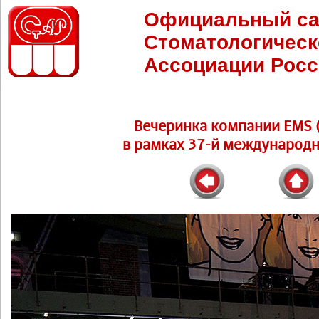
Официальный са
Стоматологическ
Ассоциации Росс
Вечеринка компании EMS (
в рамках 37-й международн