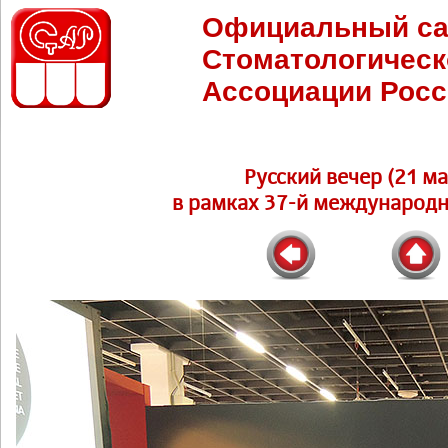
Официальный са
Стоматологическ
Ассоциации Росс
Русский вечер (21 ма
в рамках 37-й международн