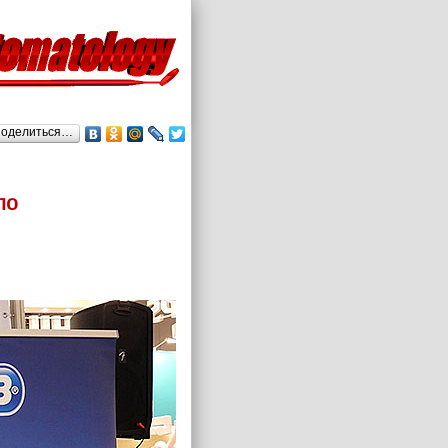
оделиться…
по