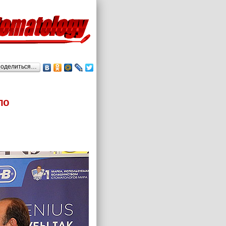
оделиться…
по