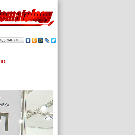
оделиться…
по