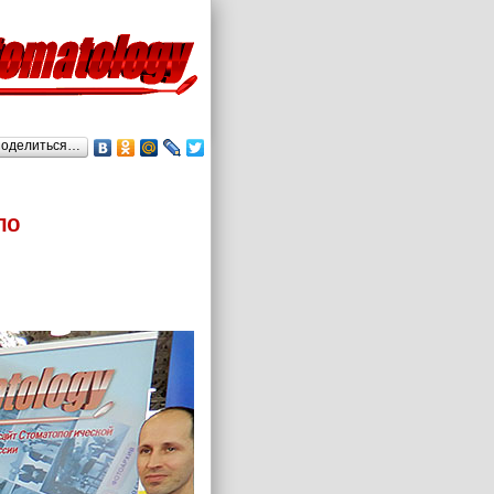
оделиться…
по