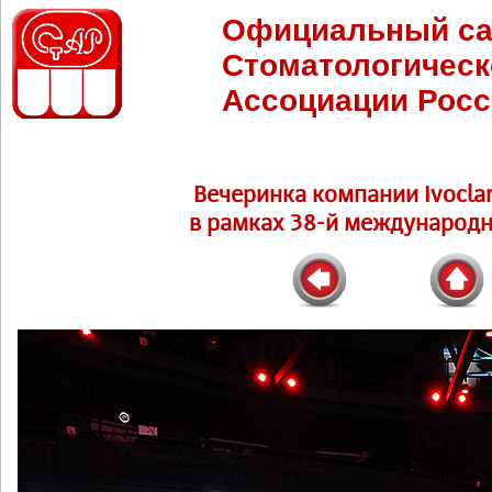
Официальный са
Стоматологическ
Ассоциации Росс
Вечеринка компании Ivoclar
в рамках 38-й международн