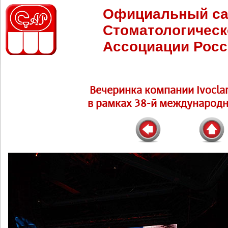
Официальный са
Стоматологическ
Ассоциации Росс
Вечеринка компании Ivoclar
в рамках 38-й международн