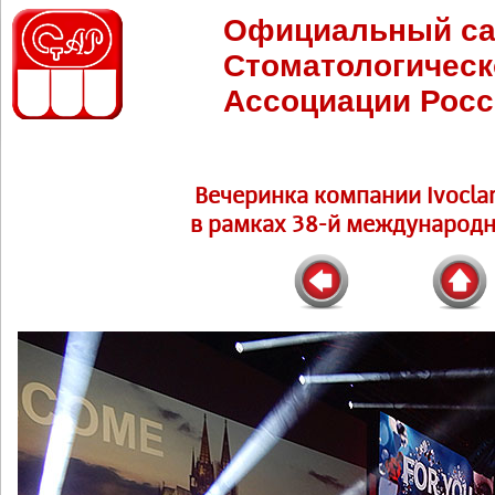
Официальный са
Стоматологическ
Ассоциации Росс
Вечеринка компании Ivoclar
в рамках 38-й международн