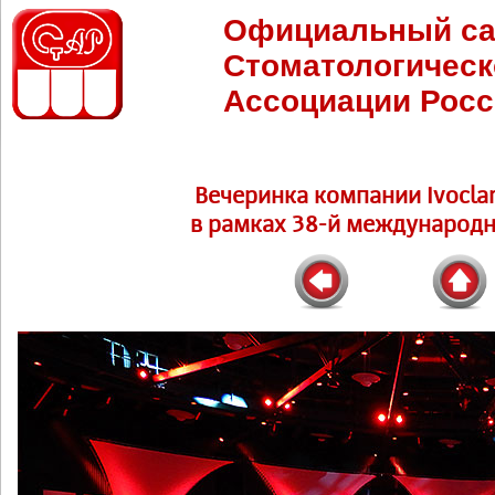
Официальный са
Стоматологическ
Ассоциации Росс
Вечеринка компании Ivoclar
в рамках 38-й международн