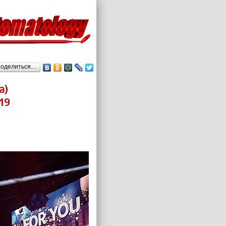
оделиться…
а)
19