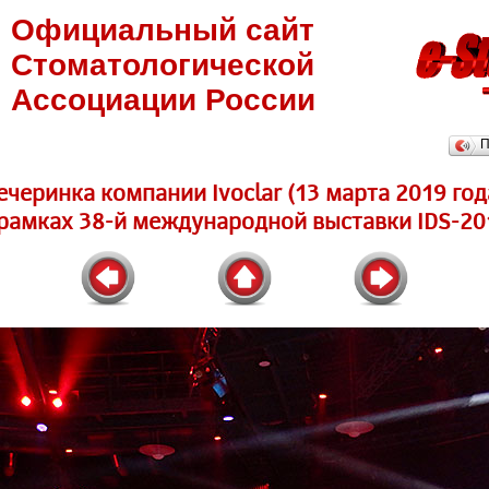
Официальный сайт
Стоматологической
Ассоциации России
П
ечеринка компании Ivoclar (13 марта 2019 год
 рамках 38-й международной выставки IDS-20