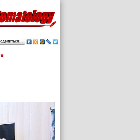
оделиться…
»