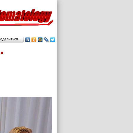
оделиться…
»