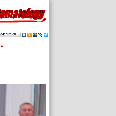
оделиться…
»