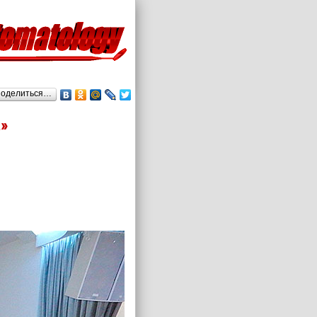
оделиться…
»