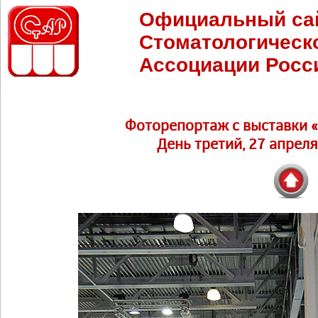
Официальный са
Стоматологическ
Ассоциации Росс
Фоторепортаж c выставки 
День третий, 27 апреля