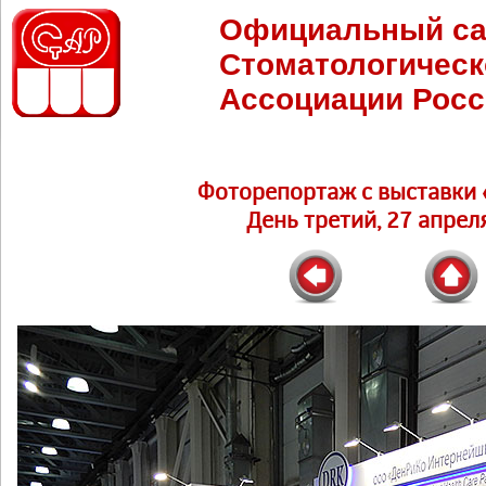
Официальный са
Стоматологическ
Ассоциации Росс
Фоторепортаж c выставки 
День третий, 27 апреля