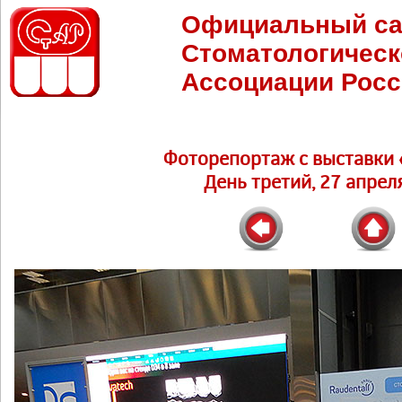
Официальный са
Стоматологическ
Ассоциации Росс
Фоторепортаж c выставки 
День третий, 27 апреля