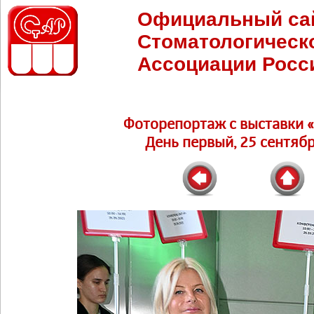
Официальный са
Стоматологическ
Ассоциации Росс
Фоторепортаж c выставки 
День первый, 25 сентябр