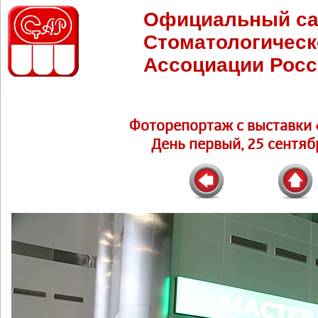
Официальный са
Стоматологическ
Ассоциации Росс
Фоторепортаж c выставки 
День первый, 25 сентябр