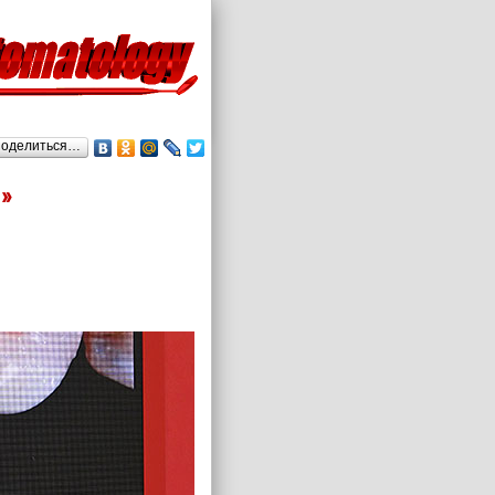
оделиться…
»