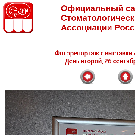
Официальный са
Стоматологическ
Ассоциации Росс
Фоторепортаж c выставки 
День второй, 26 сентябр