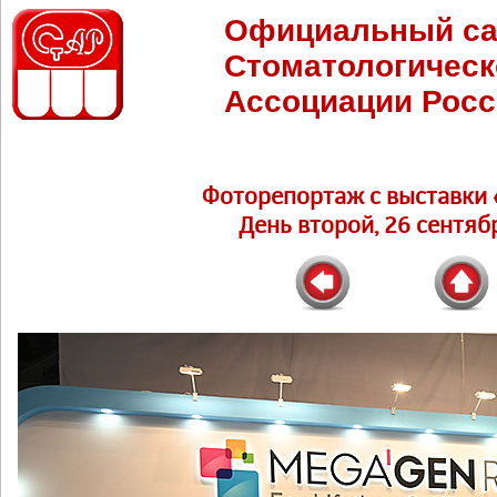
Официальный са
Стоматологическ
Ассоциации Росс
Фоторепортаж c выставки 
День второй, 26 сентябр