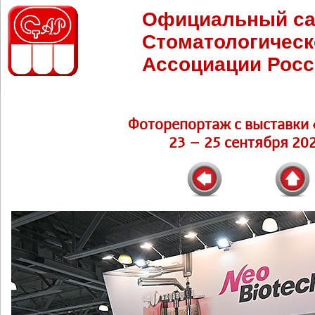
Официальный са
Стоматологическ
Ассоциации Росс
Фоторепортаж c выставки 
23 – 25 сентября 202