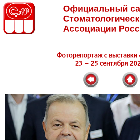
Официальный са
Стоматологическ
Ассоциации Росс
Фоторепортаж c выставки 
23 – 25 сентября 202