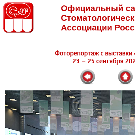
Официальный са
Стоматологическ
Ассоциации Росс
Фоторепортаж c выставки 
23 – 25 сентября 202