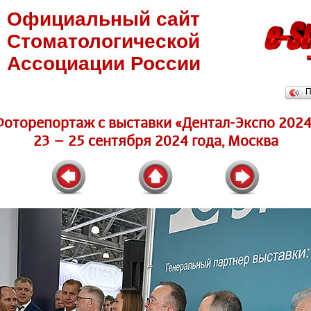
Официальный сайт
Стоматологической
Ассоциации России
П
Фоторепортаж c выставки «Дентал-Экспо 2024
23 – 25 сентября 2024 года, Москва