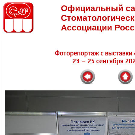
Официальный са
Стоматологическ
Ассоциации Росс
Фоторепортаж c выставки 
23 – 25 сентября 202