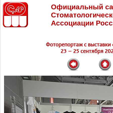
Официальный са
Стоматологическ
Ассоциации Росс
Фоторепортаж c выставки 
23 – 25 сентября 202