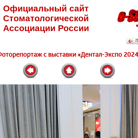
Официальный сайт
Стоматологической
Ассоциации России
П
Фоторепортаж c выставки «Дентал-Экспо 2024