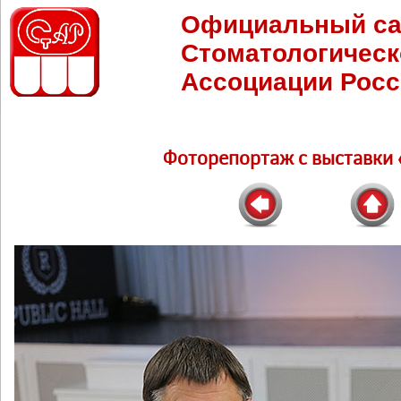
Официальный са
Стоматологическ
Ассоциации Росс
Фоторепортаж c выставки 