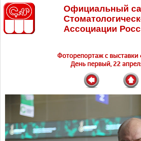
Официальный са
Стоматологическ
Ассоциации Росс
Фоторепортаж c выставки 
День первый, 22 апреля